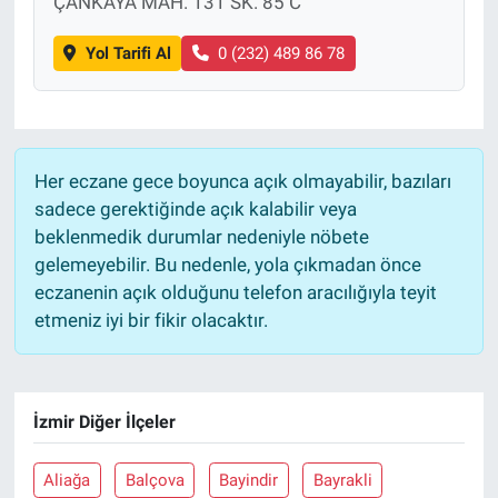
ÇANKAYA MAH. 131 SK. 85 C
Yol Tarifi Al
0 (232) 489 86 78
Her eczane gece boyunca açık olmayabilir, bazıları
sadece gerektiğinde açık kalabilir veya
beklenmedik durumlar nedeniyle nöbete
gelemeyebilir. Bu nedenle, yola çıkmadan önce
eczanenin açık olduğunu telefon aracılığıyla teyit
etmeniz iyi bir fikir olacaktır.
İzmir Diğer İlçeler
Aliağa
Balçova
Bayindir
Bayrakli