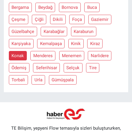
Bergama
Beydağ
Bornova
Buca
Çeşme
Çiğli
Dikili
Foça
Gaziemir
Güzelbahçe
Karabağlar
Karaburun
Karşiyaka
Kemalpaşa
Kinik
Kiraz
Konak
Menderes
Menemen
Narlidere
Ödemiş
Seferihisar
Selçuk
Tire
Torbali
Urla
Gümüşpala
TE Bilişim, yepyeni Flow temasıyla sizleri buluştururken,