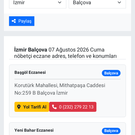
ASAYİŞ
Paylaş
İzmir
Balçova
07 Ağustos 2026 Cuma
nöbetçi eczane adres, telefon ve konumları
Başgöl Eczanesi
Balçova
Korutürk Mahallesi, Mithatpaşa Caddesi
No:259 B Balçova İzmir
Yol Tarifi Al
0 (232) 279 22 13
Yeni Bahar Eczanesi
Balçova