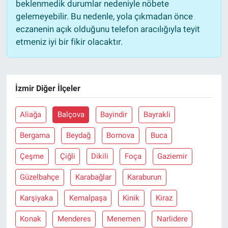
beklenmedik durumlar nedeniyle nöbete
gelemeyebilir. Bu nedenle, yola çıkmadan önce
eczanenin açık olduğunu telefon aracılığıyla teyit
etmeniz iyi bir fikir olacaktır.
İzmir Diğer İlçeler
Aliağa
Balçova
Bayindir
Bayrakli
Bergama
Beydağ
Bornova
Buca
Çeşme
Çiğli
Dikili
Foça
Gaziemir
Güzelbahçe
Karabağlar
Karaburun
Karşiyaka
Kemalpaşa
Kinik
Kiraz
Konak
Menderes
Menemen
Narlidere