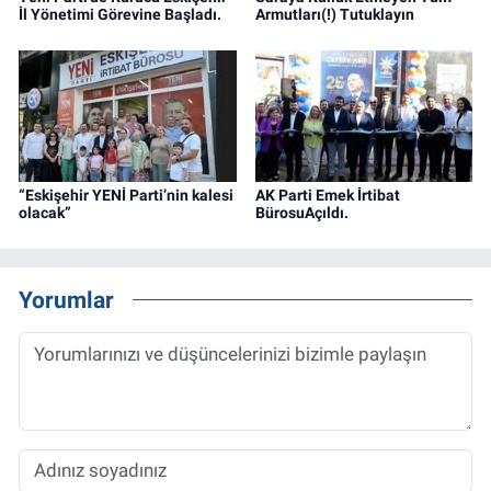
İl Yönetimi Görevine Başladı.
Armutları(!) Tutuklayın
“Eskişehir YENİ Parti’nin kalesi
AK Parti Emek İrtibat
olacak”
BürosuAçıldı.
Yorumlar