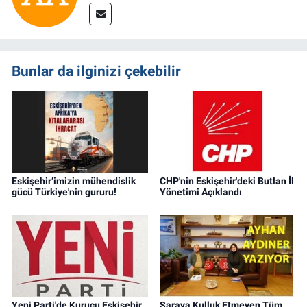
Bunlar da ilginizi çekebilir
Eskişehir’imizin mühendislik
CHP'nin Eskişehir'deki Butlan İl
gücü Türkiye'nin gururu!
Yönetimi Açıklandı
Yeni Parti'de Kurucu Eskişehir
Saraya Kulluk Etmeyen Tüm