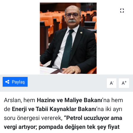
ASAYİŞ
Paylaş
-
+
A
A
Arslan, hem
Hazine ve Maliye Bakanı
’na hem
de
Enerji ve Tabii Kaynaklar Bakanı
’na iki ayrı
soru önergesi vererek,
“Petrol ucuzluyor ama
vergi artıyor; pompada değişen tek şey fiyat