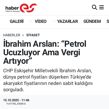
GALERİ
Eskişehir Nöbetçi Eczaneler
GALERİ
VİDEO
YAZARLAR
GÜNDEM
S
VİDEO
Eskişehir Hava Durumu
HABERLER
SİYASET
İbrahim Arslan: “Petrol
YAZARLAR
Eskişehir Trafik Yoğunluk Haritası
Ucuzluyor Ama Vergi
GÜNDEM
Süper Lig Puan Durumu ve Fikstür
Artıyor”
SİYASET
Tüm Manşetler
CHP Eskişehir Milletvekili İbrahim Arslan,
dünya petrol fiyatları düşerken Türkiye’de
TEKNOLOJİ
Son Dakika Haberleri
akaryakıt fiyatlarının neden sabit kaldığını
sorguladı.
EKONOMİ
Haber Arşivi
15.10.2025 - 11:46
YAYINLANMA
SPOR