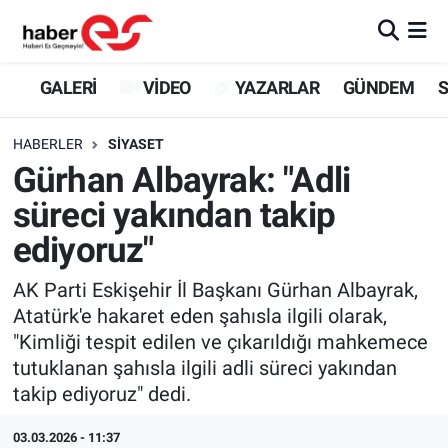
GALERİ
Eskişehir Nöbetçi Eczaneler
GALERİ
VİDEO
YAZARLAR
GÜNDEM
S
VİDEO
Eskişehir Hava Durumu
HABERLER
SİYASET
Gürhan Albayrak: "Adli
YAZARLAR
Eskişehir Trafik Yoğunluk Haritası
süreci yakından takip
GÜNDEM
Süper Lig Puan Durumu ve Fikstür
ediyoruz"
SİYASET
Tüm Manşetler
AK Parti Eskişehir İl Başkanı Gürhan Albayrak,
Atatürk'e hakaret eden şahısla ilgili olarak,
TEKNOLOJİ
Son Dakika Haberleri
"Kimliği tespit edilen ve çıkarıldığı mahkemece
tutuklanan şahısla ilgili adli süreci yakından
EKONOMİ
Haber Arşivi
takip ediyoruz" dedi.
SPOR
03.03.2026 - 11:37