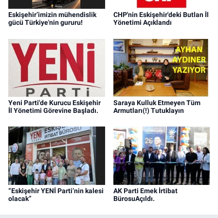
Eskişehir’imizin mühendislik
CHP'nin Eskişehir'deki Butlan İl
gücü Türkiye'nin gururu!
Yönetimi Açıklandı
Yeni Parti'de Kurucu Eskişehir
Saraya Kulluk Etmeyen Tüm
İl Yönetimi Görevine Başladı.
Armutları(!) Tutuklayın
“Eskişehir YENİ Parti’nin kalesi
AK Parti Emek İrtibat
olacak”
BürosuAçıldı.