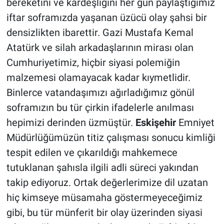
bereketini ve kardeşliğini her gün paylaştığımız
iftar soframızda yaşanan üzücü olay şahsi bir
densizlikten ibarettir. Gazi Mustafa Kemal
Atatürk ve silah arkadaşlarının mirası olan
Cumhuriyetimiz, hiçbir siyasi polemiğin
malzemesi olamayacak kadar kıymetlidir.
Binlerce vatandaşımızı ağırladığımız gönül
soframızın bu tür çirkin ifadelerle anılması
hepimizi derinden üzmüştür.
Eskişehir
Emniyet
Müdürlüğümüzün titiz çalışması sonucu kimliği
tespit edilen ve çıkarıldığı mahkemece
tutuklanan şahısla ilgili adli süreci yakından
takip ediyoruz. Ortak değerlerimize dil uzatan
hiç kimseye müsamaha göstermeyeceğimiz
gibi, bu tür münferit bir olay üzerinden siyasi