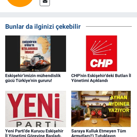
Bunlar da ilginizi çekebilir
Eskişehir’imizin mühendislik
CHP'nin Eskişehir'deki Butlan İl
gücü Türkiye'nin gururu!
Yönetimi Açıklandı
Yeni Parti'de Kurucu Eskişehir
Saraya Kulluk Etmeyen Tüm
İl Yönetimi Görevine Başladı.
Armutları(!) Tutuklayın