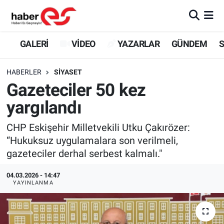
GALERİ
Eskişehir Nöbetçi Eczaneler
GALERİ
VİDEO
YAZARLAR
GÜNDEM
S
VİDEO
Eskişehir Hava Durumu
HABERLER
SİYASET
Gazeteciler 50 kez
YAZARLAR
Eskişehir Trafik Yoğunluk Haritası
yargılandı
GÜNDEM
Süper Lig Puan Durumu ve Fikstür
CHP Eskişehir Milletvekili Utku Çakırözer:
“Hukuksuz uygulamalara son verilmeli,
SİYASET
Tüm Manşetler
gazeteciler derhal serbest kalmalı."
TEKNOLOJİ
Son Dakika Haberleri
04.03.2026 - 14:47
YAYINLANMA
EKONOMİ
Haber Arşivi
SPOR