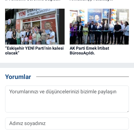
“Eskişehir YENİ Parti’nin kalesi
AK Parti Emek İrtibat
olacak”
BürosuAçıldı.
Yorumlar