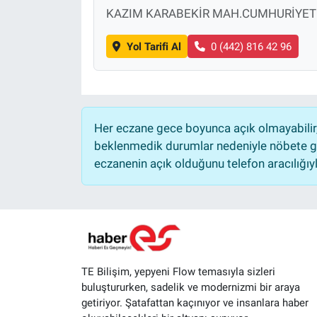
KAZIM KARABEKİR MAH.CUMHURİYET 
Yol Tarifi Al
0 (442) 816 42 96
Her eczane gece boyunca açık olmayabilir, 
beklenmedik durumlar nedeniyle nöbete ge
eczanenin açık olduğunu telefon aracılığıyla 
TE Bilişim, yepyeni Flow temasıyla sizleri
buluştururken, sadelik ve modernizmi bir araya
getiriyor. Şatafattan kaçınıyor ve insanlara haber