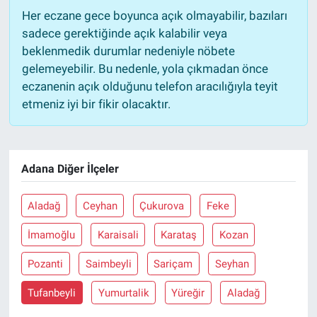
Her eczane gece boyunca açık olmayabilir, bazıları
sadece gerektiğinde açık kalabilir veya
beklenmedik durumlar nedeniyle nöbete
gelemeyebilir. Bu nedenle, yola çıkmadan önce
eczanenin açık olduğunu telefon aracılığıyla teyit
etmeniz iyi bir fikir olacaktır.
Adana Diğer İlçeler
Aladağ
Ceyhan
Çukurova
Feke
İmamoğlu
Karaisali
Karataş
Kozan
Pozanti
Saimbeyli
Sariçam
Seyhan
Tufanbeyli
Yumurtalik
Yüreğir
Aladağ