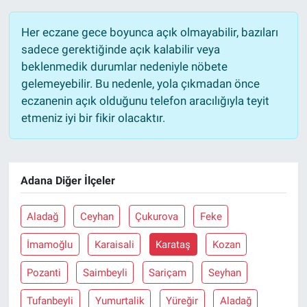
Her eczane gece boyunca açık olmayabilir, bazıları
sadece gerektiğinde açık kalabilir veya
beklenmedik durumlar nedeniyle nöbete
gelemeyebilir. Bu nedenle, yola çıkmadan önce
eczanenin açık olduğunu telefon aracılığıyla teyit
etmeniz iyi bir fikir olacaktır.
Adana Diğer İlçeler
Aladağ
Ceyhan
Çukurova
Feke
İmamoğlu
Karaisali
Karataş
Kozan
Pozanti
Saimbeyli
Sariçam
Seyhan
Tufanbeyli
Yumurtalik
Yüreğir
Aladağ