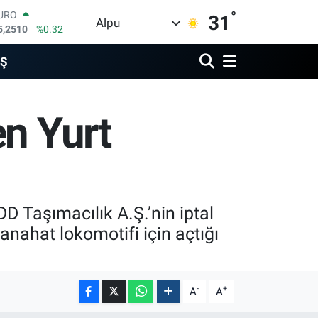
5,2510
%0.32
°
31
Alpu
TERLİN
4,4811
%0.38
RAM ALTIN
İŞ
660.55
%0.03
İST100
3.779
%-14
ITCOIN
en Yurt
4.944,08
%-0.18
OLAR
7,7436
%0.18
D Taşımacılık A.Ş.’nin iptal
 anahat lokomotifi için açtığı
-
+
A
A