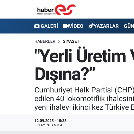
GALERİ
Eskişehir Nöbetçi Eczaneler
GALERİ
VİDEO
YAZARLAR
GÜ
VİDEO
Eskişehir Hava Durumu
HABERLER
SİYASET
"Yerli Üretim
YAZARLAR
Eskişehir Trafik Yoğunluk Haritası
Dışına?”
GÜNDEM
Süper Lig Puan Durumu ve Fikstür
SİYASET
Tüm Manşetler
Cumhuriyet Halk Partisi (CHP) 
edilen 40 lokomotiflik ihalesin
TEKNOLOJİ
Son Dakika Haberleri
yeni ihaleyi ikinci kez Türkiye 
EKONOMİ
Haber Arşivi
12.09.2025 - 15:38
YAYINLANMA
SPOR