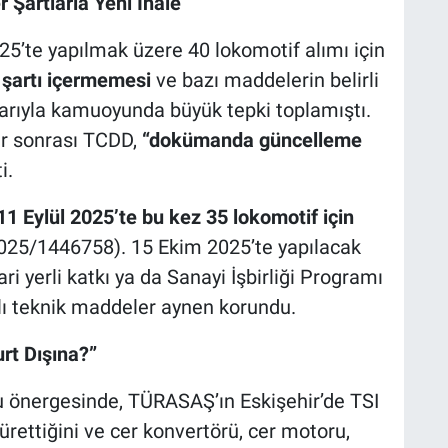
 Şartlarla Yeni İhale
25’te yapılmak üzere 40 lokomotif alımı için
k şartı içermemesi
ve bazı maddelerin belirli
arıyla kamuoyunda büyük tepki toplamıştı.
er sonrası TCDD,
“dokümanda güncelleme
i.
11 Eylül 2025’te bu kez 35 lokomotif için
025/1446758). 15 Ekim 2025’te yapılacak
i yerli katkı ya da Sanayi İşbirliği Programı
lı teknik maddeler aynen korundu.
rt Dışına?”
u önergesinde, TÜRASAŞ’ın Eskişehir’de TSI
 ürettiğini ve cer konvertörü, cer motoru,