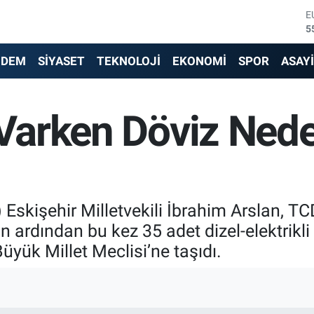
5
S
6
G
NDEM
SİYASET
TEKNOLOJİ
EKONOMİ
SPOR
ASAY
6
B
1
B
 Varken Döviz Ned
6
D
4
Eskişehir Milletvekili İbrahim Arslan, TCD
in ardından bu kez 35 adet dizel-elektrikli
Büyük Millet Meclisi’ne taşıdı.