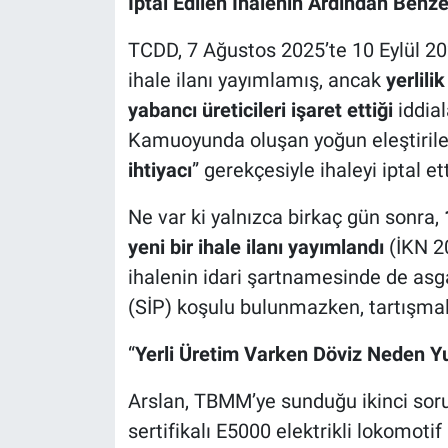
İptal Edilen İhalenin Ardından Benzer
TCDD, 7 Ağustos 2025’te 10 Eylül 20
ihale ilanı yayımlamış, ancak
yerlili
yabancı üreticileri işaret ettiği
iddial
Kamuoyunda oluşan yoğun eleştiril
ihtiyacı
” gerekçesiyle ihaleyi iptal ett
Ne var ki yalnızca birkaç gün sonra,
yeni bir ihale ilanı yayımlandı
(İKN 2
ihalenin idari şartnamesinde de asgar
(SİP) koşulu bulunmazken, tartışma
“
Yerli Üretim Varken Döviz Neden Yu
Arslan, TBMM’ye sunduğu ikinci sor
sertifikalı E5000 elektrikli lokomotif