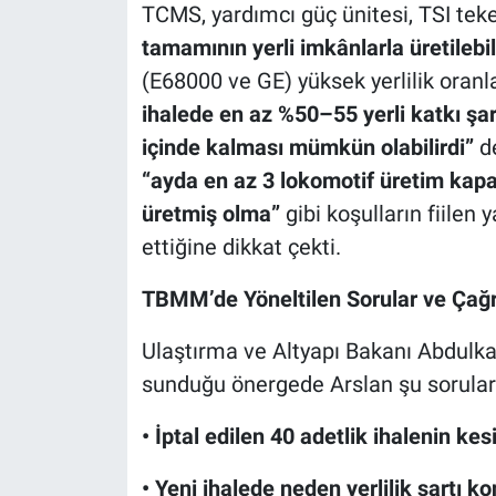
TCMS, yardımcı güç ünitesi, TSI teker
tamamının yerli imkânlarla üretilebil
(E68000 ve GE) yüksek yerlilik oranl
ihalede en az %50–55 yerli katkı şar
içinde kalması mümkün olabilirdi”
de
“ayda en az 3 lokomotif üretim kapa
üretmiş olma”
gibi koşulların fiilen 
ettiğine dikkat çekti.
TBMM’de Yöneltilen Sorular ve Çağr
Ulaştırma ve Altyapı Bakanı Abdulka
sunduğu önergede Arslan şu soruları
• İptal edilen 40 adetlik ihalenin kes
• Yeni ihalede neden yerlilik şartı k