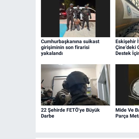
Cumhurbaşkanına suikast
Eskişehir İ
girişiminin son firarisi
Çine’deki
yakalandı
Destek İçin
22 Şehirde FETÖ'ye Büyük
Mide Ve B
Darbe
Parça Met