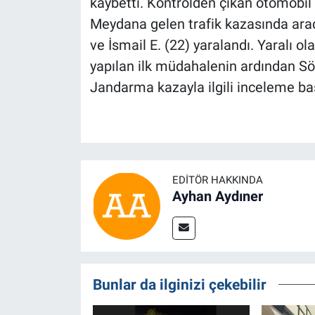
kaybetti. Kontrolden çıkan otomobil t
Meydana gelen trafik kazasında araç
ve İsmail E. (22) yaralandı. Yaralı ol
yapılan ilk müdahalenin ardından Söğ
Jandarma kazayla ilgili inceleme baş
EDITÖR HAKKINDA
Ayhan Aydıner
Bunlar da ilginizi çekebilir