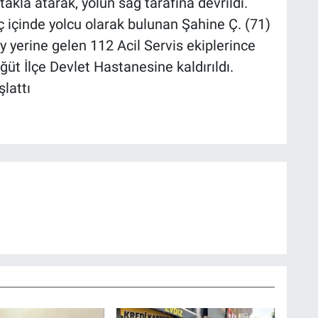
akla atarak, yolun sağ tarafına devrildi.
 içinde yolcu olarak bulunan Şahine Ç. (71)
ay yerine gelen 112 Acil Servis ekiplerince
üt İlçe Devlet Hastanesine kaldırıldı.
lattı