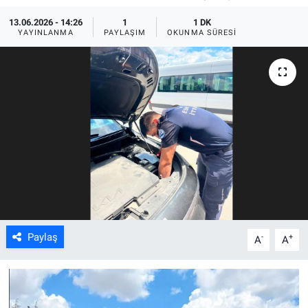
13.06.2026 - 14:26
1
1 DK
ASAYİŞ
YAYINLANMA
PAYLAŞIM
OKUNMA SÜRESI
Paylaş
-
+
A
A