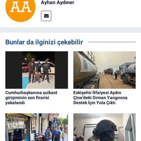
Ayhan Aydıner
Bunlar da ilginizi çekebilir
Cumhurbaşkanına suikast
Eskişehir İtfaiyesi Aydın
girişiminin son firarisi
Çine’deki Orman Yangınına
yakalandı
Destek İçin Yola Çıktı