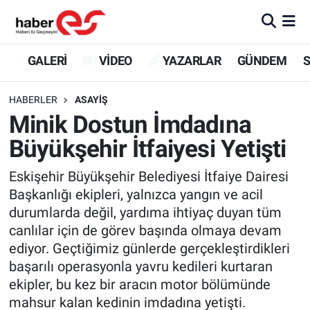
GALERİ
Eskişehir Nöbetçi Eczaneler
GALERİ
VİDEO
YAZARLAR
GÜNDEM
S
VİDEO
Eskişehir Hava Durumu
HABERLER
ASAYİŞ
Minik Dostun İmdadına
YAZARLAR
Eskişehir Trafik Yoğunluk Haritası
Büyükşehir İtfaiyesi Yetişti
GÜNDEM
Süper Lig Puan Durumu ve Fikstür
Eskişehir Büyükşehir Belediyesi İtfaiye Dairesi
Başkanlığı ekipleri, yalnızca yangın ve acil
SİYASET
Tüm Manşetler
durumlarda değil, yardıma ihtiyaç duyan tüm
canlılar için de görev başında olmaya devam
TEKNOLOJİ
Son Dakika Haberleri
ediyor. Geçtiğimiz günlerde gerçekleştirdikleri
EKONOMİ
Haber Arşivi
başarılı operasyonla yavru kedileri kurtaran
ekipler, bu kez bir aracın motor bölümünde
SPOR
mahsur kalan kedinin imdadına yetişti.