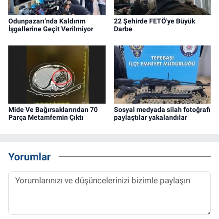
Odunpazarı’nda Kaldırım
22 Şehirde FETÖ'ye Büyük
İşgallerine Geçit Verilmiyor
Darbe
Mide Ve Bağırsaklarından 70
Sosyal medyada silah fotoğrafı
Parça Metamfemin Çıktı
paylaştılar yakalandılar
Yorumlar