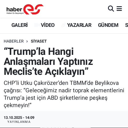
GALERİ
Eskişehir Nöbetçi Eczaneler
GALERİ
VİDEO
YAZARLAR
GÜNDEM
S
VİDEO
Eskişehir Hava Durumu
HABERLER
SİYASET
“Trump’la Hangi
YAZARLAR
Eskişehir Trafik Yoğunluk Haritası
Anlaşmaları Yaptınız
GÜNDEM
Süper Lig Puan Durumu ve Fikstür
Meclis’te Açıklayın”
SİYASET
Tüm Manşetler
CHP’li Utku Çakırözer’den TBMM’de Beylikova
çağrısı: “Geleceğimiz nadir toprak elementlerini
TEKNOLOJİ
Son Dakika Haberleri
Trump’a jest için ABD şirketlerine peşkeş
çekmeyin!”
EKONOMİ
Haber Arşivi
13.10.2025 - 14:09
YAYINLANMA
SPOR