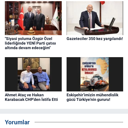
"Siyasi yoluma Özgür Özel
Gazeteciler 350 kez yargılandı!
liderliğinde YENİ Parti çatısı
altında devam edeceğim"
Ahmet Ataç ve Hakan
Eskişehir’imizin mühendislik
Karabacak CHP'den İstifa Etti
gücü Türkiye'nin gururu!
Yorumlar