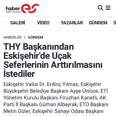
GALERİ
Eskişehir Nöbetçi Eczaneler
GALERİ
VİDEO
YAZARLAR
GÜNDEM
S
VİDEO
Eskişehir Hava Durumu
HABERLER
GÜNDEM
THY Başkanından
YAZARLAR
Eskişehir Trafik Yoğunluk Haritası
Eskişehir'de Uçak
GÜNDEM
Süper Lig Puan Durumu ve Fikstür
Seferlerinin Arttırılmasını
İstediler
SİYASET
Tüm Manşetler
Eskişehir Valisi Dr. Erdinç Yılmaz, Eskişehir
TEKNOLOJİ
Son Dakika Haberleri
Büyükşehir Belediye Başkanı Ayşe Ünlüce, ETİ
Yönetim Kurulu Başkanı Firuzhan Kanatlı, AK
EKONOMİ
Haber Arşivi
Parti İl Başkanı Gürhan Albayrak, ETO Başkanı
Metin Güler, Eskişehir Sanayi Odası Başkanı
SPOR