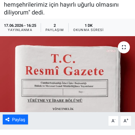
hemşehrilerimiz için hayırlı uğurlu olmasını
ASAYİŞ
diliyorum" dedi.
17.06.2026 - 16:25
2
1 DK
YAYINLANMA
PAYLAŞIM
OKUNMA SÜRESI
Paylaş
-
+
A
A