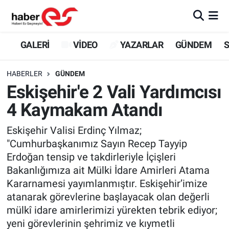
GALERİ
Eskişehir Nöbetçi Eczaneler
GALERİ
VİDEO
YAZARLAR
GÜNDEM
S
VİDEO
Eskişehir Hava Durumu
HABERLER
GÜNDEM
Eskişehir'e 2 Vali Yardımcısı
YAZARLAR
Eskişehir Trafik Yoğunluk Haritası
4 Kaymakam Atandı
GÜNDEM
Süper Lig Puan Durumu ve Fikstür
Eskişehir Valisi Erdinç Yılmaz;
"Cumhurbaşkanımız Sayın Recep Tayyip
SİYASET
Tüm Manşetler
Erdoğan tensip ve takdirleriyle İçişleri
Bakanlığımıza ait Mülki İdare Amirleri Atama
TEKNOLOJİ
Son Dakika Haberleri
Kararnamesi yayımlanmıştır. Eskişehir’imize
EKONOMİ
Haber Arşivi
atanarak görevlerine başlayacak olan değerli
mülkî idare amirlerimizi yürekten tebrik ediyor;
SPOR
yeni görevlerinin şehrimiz ve kıymetli