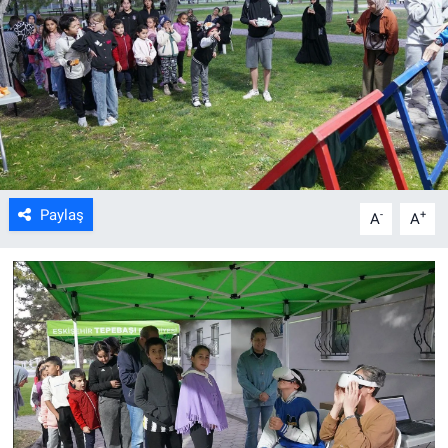
ASAYİŞ
Paylaş
-
+
A
A