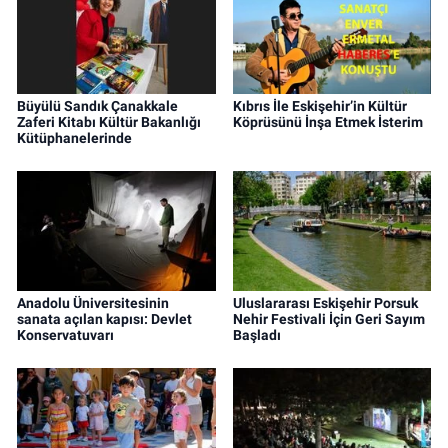
Büyülü Sandık Çanakkale
Kıbrıs İle Eskişehir’in Kültür
Zaferi Kitabı Kültür Bakanlığı
Köprüsünü İnşa Etmek İsterim
Kütüphanelerinde
Anadolu Üniversitesinin
Uluslararası Eskişehir Porsuk
sanata açılan kapısı: Devlet
Nehir Festivali İçin Geri Sayım
Konservatuvarı
Başladı