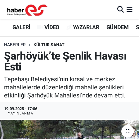
GALERİ
Eskişehir Nöbetçi Eczaneler
GALERİ
VİDEO
YAZARLAR
GÜNDEM
S
VİDEO
Eskişehir Hava Durumu
HABERLER
KÜLTÜR SANAT
Şarhöyük’te Şenlik Havası
YAZARLAR
Eskişehir Trafik Yoğunluk Haritası
Esti
GÜNDEM
Süper Lig Puan Durumu ve Fikstür
Tepebaşı Belediyesi’nin kırsal ve merkez
mahallelerde düzenlediği mahalle şenlikleri
SİYASET
Tüm Manşetler
etkinliği Şarhöyük Mahallesi’nde devam etti.
TEKNOLOJİ
Son Dakika Haberleri
19.09.2025 - 17:06
YAYINLANMA
EKONOMİ
Haber Arşivi
SPOR