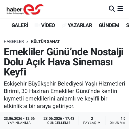
GALERİ
Eskişehir Nöbetçi Eczaneler
GALERİ
VİDEO
YAZARLAR
GÜNDEM
S
VİDEO
Eskişehir Hava Durumu
HABERLER
KÜLTÜR SANAT
Emekliler Günü’nde Nostalji
YAZARLAR
Eskişehir Trafik Yoğunluk Haritası
Dolu Açık Hava Sineması
GÜNDEM
Süper Lig Puan Durumu ve Fikstür
Keyfi
SİYASET
Tüm Manşetler
Eskişehir Büyükşehir Belediyesi Yaşlı Hizmetleri
Birimi, 30 Haziran Emekliler Günü’nde kentin
TEKNOLOJİ
Son Dakika Haberleri
kıymetli emeklilerini anlamlı ve keyifli bir
etkinlikte bir araya getiriyor.
EKONOMİ
Haber Arşivi
23.06.2026 - 12:56
23.06.2026 - 17:43
2
1 DK
YAYINLANMA
GÜNCELLEME
PAYLAŞIM
OKUNMA S
SPOR