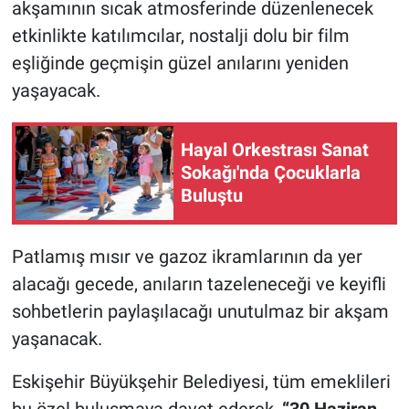
akşamının sıcak atmosferinde düzenlenecek
etkinlikte katılımcılar, nostalji dolu bir film
eşliğinde geçmişin güzel anılarını yeniden
yaşayacak.
Hayal Orkestrası Sanat
Sokağı'nda Çocuklarla
Buluştu
Patlamış mısır ve gazoz ikramlarının da yer
alacağı gecede, anıların tazeleneceği ve keyifli
sohbetlerin paylaşılacağı unutulmaz bir akşam
yaşanacak.
Eskişehir Büyükşehir Belediyesi, tüm emeklileri
bu özel buluşmaya davet ederek,
“30 Haziran