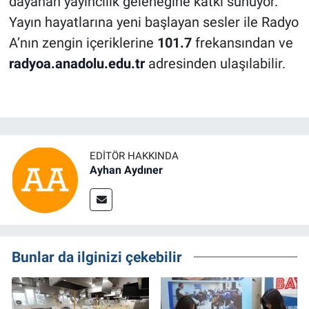
dayanan yayıncılık geleneğine katkı sunuyor.
Yayın hayatlarına yeni başlayan sesler ile Radyo
A’nın zengin içeriklerine
101.7
frekansında
n ve
radyoa.anadolu.edu.tr
adresinden ulaşılabilir.
EDITÖR HAKKINDA
Ayhan Aydıner
Bunlar da ilginizi çekebilir