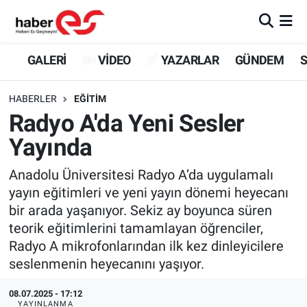
GALERİ
Eskişehir Nöbetçi Eczaneler
GALERİ
VİDEO
YAZARLAR
GÜNDEM
S
VİDEO
Eskişehir Hava Durumu
HABERLER
EĞİTİM
Radyo A'da Yeni Sesler
YAZARLAR
Eskişehir Trafik Yoğunluk Haritası
Yayında
GÜNDEM
Süper Lig Puan Durumu ve Fikstür
Anadolu Üniversitesi Radyo A’da uygulamalı
yayın eğitimleri ve yeni yayın dönemi heyecanı
SİYASET
Tüm Manşetler
bir arada yaşanıyor. Sekiz ay boyunca süren
teorik eğitimlerini tamamlayan öğrenciler,
TEKNOLOJİ
Son Dakika Haberleri
Radyo A mikrofonlarından ilk kez dinleyicilere
EKONOMİ
Haber Arşivi
seslenmenin heyecanını yaşıyor.
08.07.2025 - 17:12
SPOR
YAYINLANMA