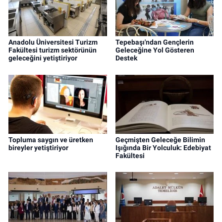
Anadolu Üniversitesi Turizm
Tepebaşı'ndan Gençlerin
Fakültesi turizm sektörünün
Geleceğine Yol Gösteren
geleceğini yetiştiriyor
Destek
Topluma saygın ve üretken
Geçmişten Geleceğe Bilimin
bireyler yetiştiriyor
Işığında Bir Yolculuk: Edebiyat
Fakültesi