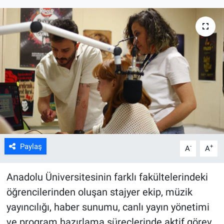
ASAYİŞ
Paylaş
-
+
A
A
Anadolu Üniversitesinin farklı fakültelerindeki
öğrencilerinden oluşan stajyer ekip, müzik
yayıncılığı, haber sunumu, canlı yayın yönetimi
ve program hazırlama süreçlerinde aktif görev