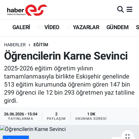
GALERİ
Eskişehir Nöbetçi Eczaneler
GALERİ
VİDEO
YAZARLAR
GÜNDEM
S
VİDEO
Eskişehir Hava Durumu
HABERLER
EĞİTİM
Öğrencilerin Karne Sevinci
YAZARLAR
Eskişehir Trafik Yoğunluk Haritası
2025-2026 eğitim öğretim yılının
GÜNDEM
Süper Lig Puan Durumu ve Fikstür
tamamlanmasıyla birlikte Eskişehir genelinde
513 eğitim kurumunda öğrenim gören 147 bin
SİYASET
Tüm Manşetler
299 öğrenci ile 12 bin 293 öğretmen yaz tatiline
girdi.
TEKNOLOJİ
Son Dakika Haberleri
26.06.2026 - 15:04
2
1 DK
EKONOMİ
Haber Arşivi
YAYINLANMA
PAYLAŞIM
OKUNMA SÜRESI
SPOR