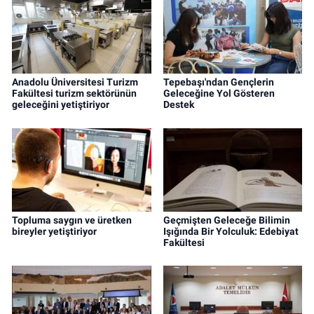
Anadolu Üniversitesi Turizm
Tepebaşı'ndan Gençlerin
Fakültesi turizm sektörünün
Geleceğine Yol Gösteren
geleceğini yetiştiriyor
Destek
Topluma saygın ve üretken
Geçmişten Geleceğe Bilimin
bireyler yetiştiriyor
Işığında Bir Yolculuk: Edebiyat
Fakültesi