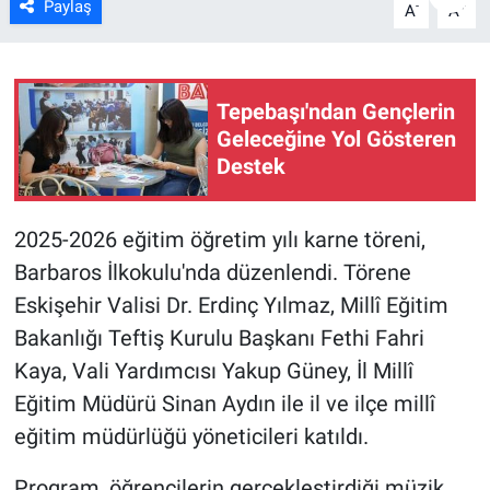
Paylaş
-
+
A
A
ASAYİŞ
Tepebaşı'ndan Gençlerin
Geleceğine Yol Gösteren
Destek
2025-2026 eğitim öğretim yılı karne töreni,
Barbaros İlkokulu'nda düzenlendi. Törene
Eskişehir Valisi Dr. Erdinç Yılmaz, Millî Eğitim
Bakanlığı Teftiş Kurulu Başkanı Fethi Fahri
Kaya, Vali Yardımcısı Yakup Güney, İl Millî
Eğitim Müdürü Sinan Aydın ile il ve ilçe millî
eğitim müdürlüğü yöneticileri katıldı.
Program, öğrencilerin gerçekleştirdiği müzik