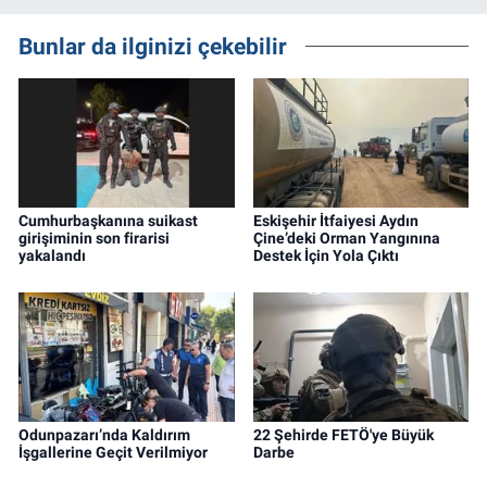
Bunlar da ilginizi çekebilir
Cumhurbaşkanına suikast
Eskişehir İtfaiyesi Aydın
girişiminin son firarisi
Çine’deki Orman Yangınına
yakalandı
Destek İçin Yola Çıktı
Odunpazarı’nda Kaldırım
22 Şehirde FETÖ'ye Büyük
İşgallerine Geçit Verilmiyor
Darbe