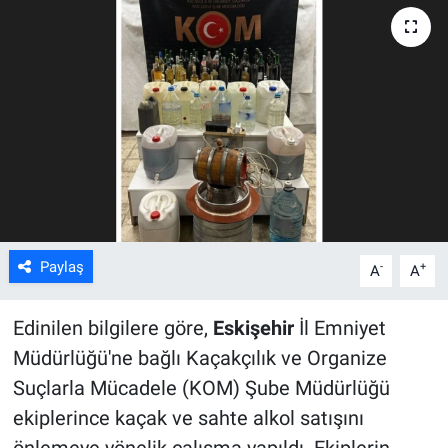
ASAYİŞ
Paylaş
-
+
A
A
Edinilen bilgilere göre,
Eskişehir
İl Emniyet
Müdürlüğü'ne bağlı Kaçakçılık ve Organize
Suçlarla Mücadele (KOM) Şube Müdürlüğü
ekiplerince kaçak ve sahte alkol satışını
önlemeye yönelik çalışma yapıldı. Ekiplerin