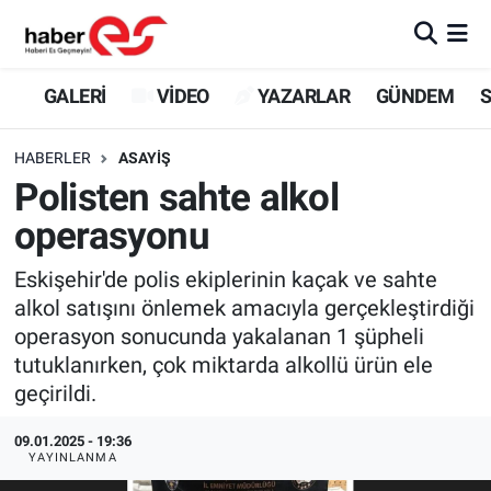
GALERİ
Eskişehir Nöbetçi Eczaneler
GALERİ
VİDEO
YAZARLAR
GÜNDEM
S
VİDEO
Eskişehir Hava Durumu
HABERLER
ASAYİŞ
Polisten sahte alkol
YAZARLAR
Eskişehir Trafik Yoğunluk Haritası
operasyonu
GÜNDEM
Süper Lig Puan Durumu ve Fikstür
Eskişehir'de polis ekiplerinin kaçak ve sahte
alkol satışını önlemek amacıyla gerçekleştirdiği
SİYASET
Tüm Manşetler
operasyon sonucunda yakalanan 1 şüpheli
tutuklanırken, çok miktarda alkollü ürün ele
TEKNOLOJİ
Son Dakika Haberleri
geçirildi.
EKONOMİ
Haber Arşivi
09.01.2025 - 19:36
YAYINLANMA
SPOR