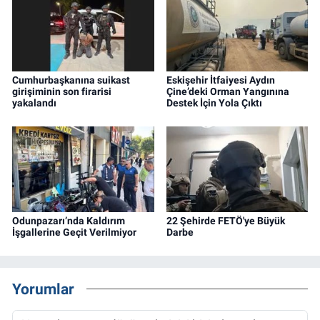
Cumhurbaşkanına suikast
Eskişehir İtfaiyesi Aydın
girişiminin son firarisi
Çine’deki Orman Yangınına
yakalandı
Destek İçin Yola Çıktı
Odunpazarı’nda Kaldırım
22 Şehirde FETÖ'ye Büyük
İşgallerine Geçit Verilmiyor
Darbe
Yorumlar