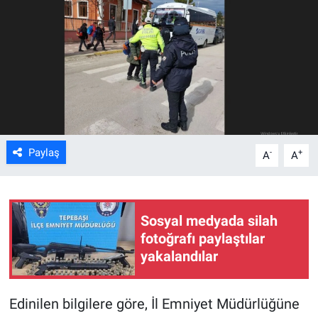
ASAYİŞ
Paylaş
-
+
A
A
Sosyal medyada silah
fotoğrafı paylaştılar
yakalandılar
Edinilen bilgilere göre, İl Emniyet Müdürlüğüne