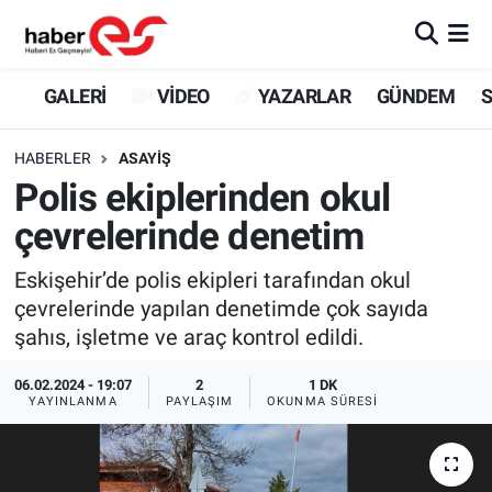
GALERİ
Eskişehir Nöbetçi Eczaneler
GALERİ
VİDEO
YAZARLAR
GÜNDEM
S
VİDEO
Eskişehir Hava Durumu
HABERLER
ASAYİŞ
Polis ekiplerinden okul
YAZARLAR
Eskişehir Trafik Yoğunluk Haritası
çevrelerinde denetim
GÜNDEM
Süper Lig Puan Durumu ve Fikstür
Eskişehir’de polis ekipleri tarafından okul
çevrelerinde yapılan denetimde çok sayıda
SİYASET
Tüm Manşetler
şahıs, işletme ve araç kontrol edildi.
TEKNOLOJİ
Son Dakika Haberleri
06.02.2024 - 19:07
2
1 DK
YAYINLANMA
PAYLAŞIM
OKUNMA SÜRESI
EKONOMİ
Haber Arşivi
SPOR