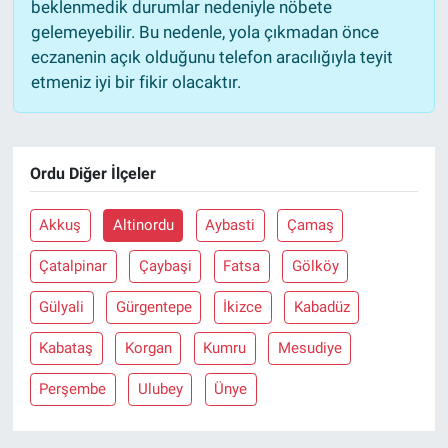
beklenmedik durumlar nedeniyle nöbete
gelemeyebilir. Bu nedenle, yola çıkmadan önce
eczanenin açık olduğunu telefon aracılığıyla teyit
etmeniz iyi bir fikir olacaktır.
Ordu Diğer İlçeler
Akkuş
Altinordu
Aybasti
Çamaş
Çatalpinar
Çaybaşi
Fatsa
Gölköy
Gülyali
Gürgentepe
İkizce
Kabadüz
Kabataş
Korgan
Kumru
Mesudiye
Perşembe
Ulubey
Ünye