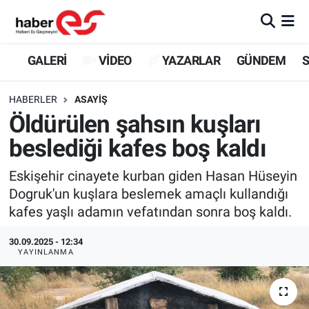
GALERİ
Eskişehir Nöbetçi Eczaneler
GALERİ
VİDEO
YAZARLAR
GÜNDEM
S
VİDEO
Eskişehir Hava Durumu
HABERLER
ASAYİŞ
Öldürülen şahsın kuşları
YAZARLAR
Eskişehir Trafik Yoğunluk Haritası
beslediği kafes boş kaldı
GÜNDEM
Süper Lig Puan Durumu ve Fikstür
Eskişehir cinayete kurban giden Hasan Hüseyin
Dogruk'un kuşlara beslemek amaçlı kullandığı
SİYASET
Tüm Manşetler
kafes yaşlı adamın vefatından sonra boş kaldı.
TEKNOLOJİ
Son Dakika Haberleri
30.09.2025 - 12:34
YAYINLANMA
EKONOMİ
Haber Arşivi
SPOR