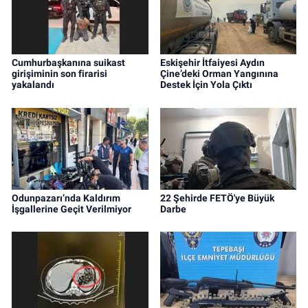
Cumhurbaşkanına suikast
Eskişehir İtfaiyesi Aydın
girişiminin son firarisi
Çine’deki Orman Yangınına
yakalandı
Destek İçin Yola Çıktı
Odunpazarı’nda Kaldırım
22 Şehirde FETÖ'ye Büyük
İşgallerine Geçit Verilmiyor
Darbe