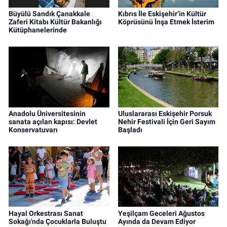
Büyülü Sandık Çanakkale
Kıbrıs İle Eskişehir’in Kültür
Zaferi Kitabı Kültür Bakanlığı
Köprüsünü İnşa Etmek İsterim
Kütüphanelerinde
Anadolu Üniversitesinin
Uluslararası Eskişehir Porsuk
sanata açılan kapısı: Devlet
Nehir Festivali İçin Geri Sayım
Konservatuvarı
Başladı
Hayal Orkestrası Sanat
Yeşilçam Geceleri Ağustos
Sokağı'nda Çocuklarla Buluştu
Ayında da Devam Ediyor