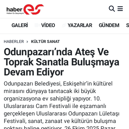
GALERİ
Eskişehir Nöbetçi Eczaneler
GALERİ
VİDEO
YAZARLAR
GÜNDEM
S
VİDEO
Eskişehir Hava Durumu
HABERLER
KÜLTÜR SANAT
Odunpazarı’nda Ateş Ve
YAZARLAR
Eskişehir Trafik Yoğunluk Haritası
Toprak Sanatla Buluşmaya
GÜNDEM
Süper Lig Puan Durumu ve Fikstür
Devam Ediyor
SİYASET
Tüm Manşetler
Odunpazarı Belediyesi, Eskişehir’in kültürel
mirasını dünyaya tanıtacak iki büyük
TEKNOLOJİ
Son Dakika Haberleri
organizasyona ev sahipliği yapıyor. 10.
Uluslararası Cam Festivali ile eşzamanlı
EKONOMİ
Haber Arşivi
gerçekleşen Uluslararası Odunpazarı Lületaşı
Festivali, sanat, zanaat ve kültürün buluşma
SPOR
noktası haline getiriyor. 26 Ekim 2025 Pazar