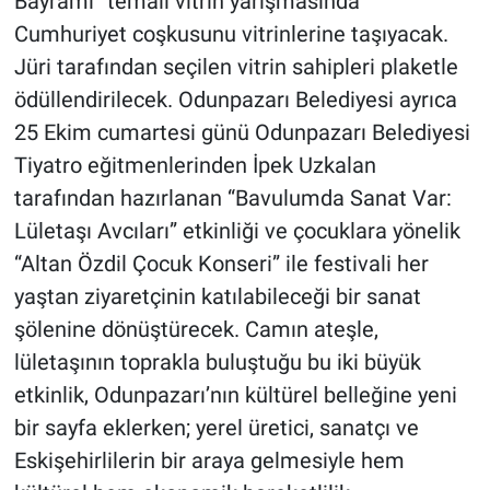
Bayramı” temalı vitrin yarışmasında
Cumhuriyet coşkusunu vitrinlerine taşıyacak.
Jüri tarafından seçilen vitrin sahipleri plaketle
ödüllendirilecek. Odunpazarı Belediyesi ayrıca
25 Ekim cumartesi günü Odunpazarı Belediyesi
Tiyatro eğitmenlerinden İpek Uzkalan
tarafından hazırlanan “Bavulumda Sanat Var:
Lületaşı Avcıları” etkinliği ve çocuklara yönelik
“Altan Özdil Çocuk Konseri” ile festivali her
yaştan ziyaretçinin katılabileceği bir sanat
şölenine dönüştürecek. Camın ateşle,
lületaşının toprakla buluştuğu bu iki büyük
etkinlik, Odunpazarı’nın kültürel belleğine yeni
bir sayfa eklerken; yerel üretici, sanatçı ve
Eskişehirlilerin bir araya gelmesiyle hem