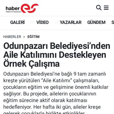
GALERİ
Eskişehir Nöbetçi Eczaneler
GALERİ
VİDEO
YAZARLAR
GÜNDEM
S
VİDEO
Eskişehir Hava Durumu
HABERLER
EĞİTİM
Odunpazarı Belediyesi’nden
YAZARLAR
Eskişehir Trafik Yoğunluk Haritası
Aile Katılımını Destekleyen
GÜNDEM
Süper Lig Puan Durumu ve Fikstür
Örnek Çalışma
SİYASET
Tüm Manşetler
Odunpazarı Belediyesi’ne bağlı 9 tam zamanlı
kreşte yürütülen “Aile Katılımı” çalışmaları,
TEKNOLOJİ
Son Dakika Haberleri
çocukların eğitim ve gelişimine önemli katkılar
sağlıyor. Bu projede, ailelerin çocuklarının
EKONOMİ
Haber Arşivi
eğitim sürecine aktif olarak katılması
hedefleniyor. Her hafta iki gün, aileler kreşe
SPOR
gelerek çocuklarla birlikte etkinlikler