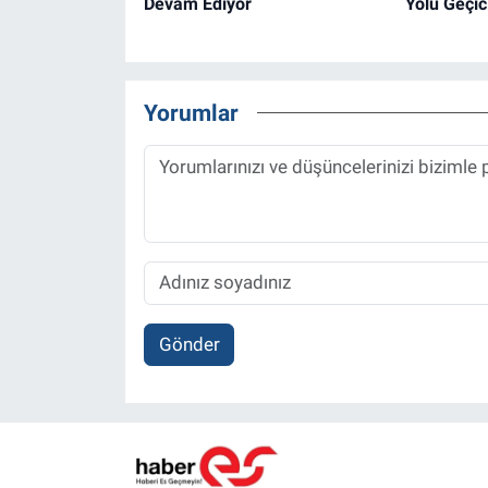
Devam Ediyor
Yolu Geçic
Yorumlar
Gönder