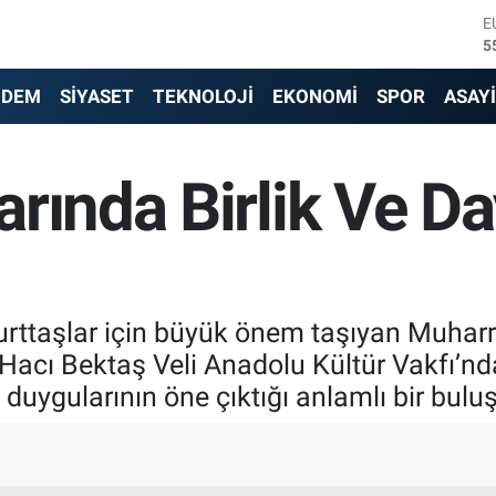
E
5
S
6
NDEM
SİYASET
TEKNOLOJİ
EKONOMİ
SPOR
ASAY
G
6
B
1
arında Birlik Ve 
B
6
D
4
urttaşlar için büyük önem taşıyan Muharre
Hacı Bektaş Veli Anadolu Kültür Vakfı’nda 
a duygularının öne çıktığı anlamlı bir bu