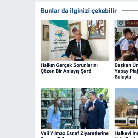
Bunlar da ilginizi çekebilir
Halkın Gerçek Sorunlarını
Başkan Ün
Çözen Bir Anlayış Şart!
Yapay Plaj
Buluştu
Vali Yılmaz Esnaf Ziyaretlerine
Halkevi İn