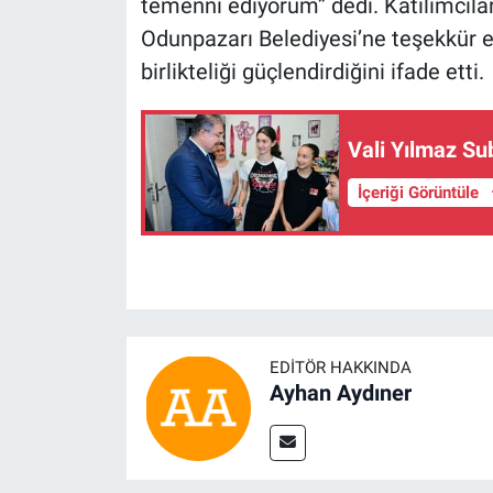
temenni ediyorum” dedi. Katılımcıla
Odunpazarı Belediyesi’ne teşekkür e
birlikteliği güçlendirdiğini ifade etti.
Vali Yılmaz Sub
İçeriği Görüntüle
EDITÖR HAKKINDA
Ayhan Aydıner