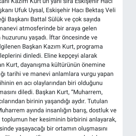
nı Kazım Kurt’un yanı sıra Eskişehir Hacı
kanı Ufuk Uysal, Eskişehir Hacı Bektaş Veli
ği Başkanı Battal Sülük ve çok sayıda
manevi atmosferinde bir araya gelen
ın huzurunu yaşadı. İftar öncesinde ve
ilgilenen Başkan Kazım Kurt, programa
eplerini dinledi. Eline kepçeyi alarak
an Kurt, dayanışma kültürünün önemine
ığı tarihi ve manevi anlamlara vurgu yapan
ihinin en acı olaylarından biri olduğunu
lmasını diledi. Başkan Kurt, “Muharrem,
ılarından birinin yaşandığı aydır. Tutulan
Muharrem ayında insanlığın barış, dostluk ve
 toplumun her kesiminin birbirini anlayarak,
sinde yaşayacağı bir ortamın oluşmasını