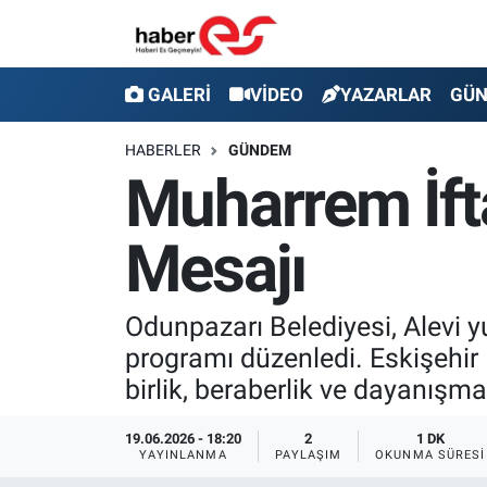
GALERİ
Eskişehir Nöbetçi Eczaneler
GALERİ
VİDEO
YAZARLAR
GÜ
VİDEO
Eskişehir Hava Durumu
HABERLER
GÜNDEM
Muharrem İft
YAZARLAR
Eskişehir Trafik Yoğunluk Haritası
Mesajı
GÜNDEM
Süper Lig Puan Durumu ve Fikstür
SİYASET
Tüm Manşetler
Odunpazarı Belediyesi, Alevi y
programı düzenledi. Eskişehir 
TEKNOLOJİ
Son Dakika Haberleri
birlik, beraberlik ve dayanışm
EKONOMİ
Haber Arşivi
19.06.2026 - 18:20
2
1 DK
YAYINLANMA
PAYLAŞIM
OKUNMA SÜRESI
SPOR