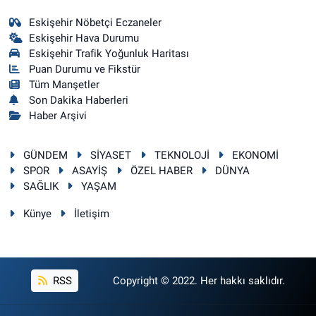
Eskişehir Nöbetçi Eczaneler
Eskişehir Hava Durumu
Eskişehir Trafik Yoğunluk Haritası
Puan Durumu ve Fikstür
Tüm Manşetler
Son Dakika Haberleri
Haber Arşivi
GÜNDEM
SİYASET
TEKNOLOJİ
EKONOMİ
SPOR
ASAYİŞ
ÖZEL HABER
DÜNYA
SAĞLIK
YAŞAM
Künye
İletişim
RSS
Copyright © 2022. Her hakkı saklıdır.