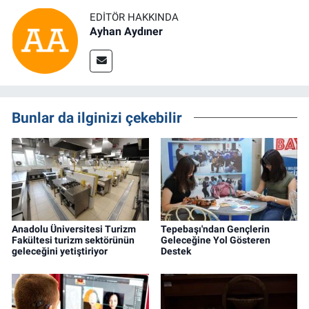
EDITÖR HAKKINDA
Ayhan Aydıner
Bunlar da ilginizi çekebilir
Anadolu Üniversitesi Turizm
Tepebaşı'ndan Gençlerin
Fakültesi turizm sektörünün
Geleceğine Yol Gösteren
geleceğini yetiştiriyor
Destek