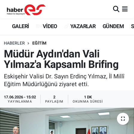
GALERİ
Eskişehir Nöbetçi Eczaneler
GALERİ
VİDEO
YAZARLAR
GÜNDEM
S
VİDEO
Eskişehir Hava Durumu
HABERLER
EĞİTİM
Müdür Aydın'dan Vali
YAZARLAR
Eskişehir Trafik Yoğunluk Haritası
Yılmaz'a Kapsamlı Brifing
GÜNDEM
Süper Lig Puan Durumu ve Fikstür
Eskişehir Valisi Dr. Sayın Erdinç Yılmaz, İl Millî
Eğitim Müdürlüğünü ziyaret etti.
SİYASET
Tüm Manşetler
17.06.2026 - 15:02
2
1 DK
TEKNOLOJİ
Son Dakika Haberleri
YAYINLANMA
PAYLAŞIM
OKUNMA SÜRESI
EKONOMİ
Haber Arşivi
SPOR