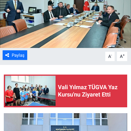
ASAYİŞ
Paylaş
-
+
A
A
Vali Yılmaz TÜGVA Yaz
Kursu'nu Ziyaret Etti