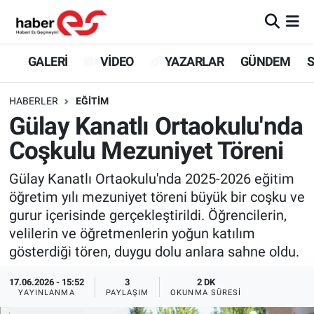
GALERİ
Eskişehir Nöbetçi Eczaneler
GALERİ
VİDEO
YAZARLAR
GÜNDEM
S
VİDEO
Eskişehir Hava Durumu
HABERLER
EĞİTİM
Gülay Kanatlı Ortaokulu'nda
YAZARLAR
Eskişehir Trafik Yoğunluk Haritası
Coşkulu Mezuniyet Töreni
GÜNDEM
Süper Lig Puan Durumu ve Fikstür
Gülay Kanatlı Ortaokulu'nda 2025-2026 eğitim
öğretim yılı mezuniyet töreni büyük bir coşku ve
SİYASET
Tüm Manşetler
gurur içerisinde gerçekleştirildi. Öğrencilerin,
velilerin ve öğretmenlerin yoğun katılım
TEKNOLOJİ
Son Dakika Haberleri
gösterdiği tören, duygu dolu anlara sahne oldu.
EKONOMİ
Haber Arşivi
17.06.2026 - 15:52
3
2 DK
YAYINLANMA
PAYLAŞIM
OKUNMA SÜRESI
SPOR