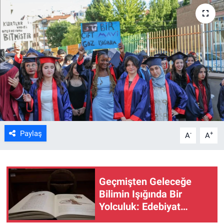
ASAYİŞ
Paylaş
-
+
A
A
Geçmişten Geleceğe
Bilimin Işığında Bir
Yolculuk: Edebiyat
Fakültesi