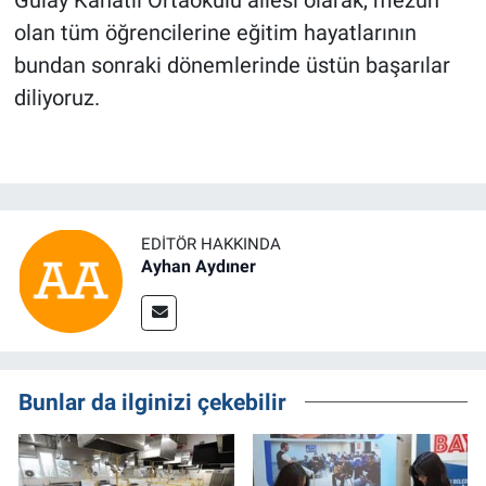
Gülay Kanatlı Ortaokulu ailesi olarak, mezun
olan tüm öğrencilerine eğitim hayatlarının
bundan sonraki dönemlerinde üstün başarılar
diliyoruz.
EDITÖR HAKKINDA
Ayhan Aydıner
Bunlar da ilginizi çekebilir