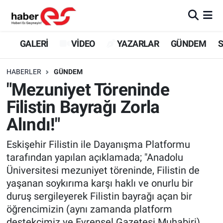
GALERİ
Eskişehir Nöbetçi Eczaneler
GALERİ
VİDEO
YAZARLAR
GÜNDEM
S
VİDEO
Eskişehir Hava Durumu
HABERLER
GÜNDEM
"Mezuniyet Töreninde
YAZARLAR
Eskişehir Trafik Yoğunluk Haritası
Filistin Bayrağı Zorla
GÜNDEM
Süper Lig Puan Durumu ve Fikstür
Alındı!"
SİYASET
Tüm Manşetler
Eskişehir Filistin ile Dayanışma Platformu
tarafından yapılan açıklamada; "Anadolu
TEKNOLOJİ
Son Dakika Haberleri
Üniversitesi mezuniyet töreninde, Filistin de
yaşanan soykırıma karşı haklı ve onurlu bir
EKONOMİ
Haber Arşivi
duruş sergileyerek Filistin bayrağı açan bir
öğrencimizin (aynı zamanda platform
SPOR
destekçimiz ve Evrensel Gazetesi Muhabiri)