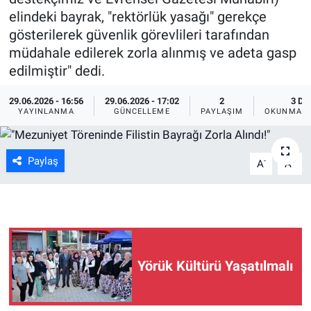
elindeki bayrak, "rektörlük yasağı" gerekçe
ASAYİŞ
gösterilerek güvenlik görevlileri tarafından
müdahale edilerek zorla alınmış ve adeta gasp
edilmiştir" dedi.
29.06.2026 - 16:56
29.06.2026 - 17:02
2
3 DK
YAYINLANMA
GÜNCELLEME
PAYLAŞIM
OKUNMA S
Paylaş
-
+
A
A
Yörük Kültürü Yaşatılmalı