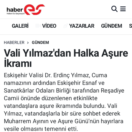
GALERİ
Eskişehir Nöbetçi Eczaneler
GALERİ
VİDEO
YAZARLAR
GÜNDEM
S
VİDEO
Eskişehir Hava Durumu
HABERLER
GÜNDEM
Vali Yılmaz'dan Halka Aşure
YAZARLAR
Eskişehir Trafik Yoğunluk Haritası
İkramı
GÜNDEM
Süper Lig Puan Durumu ve Fikstür
Eskişehir Valisi Dr. Erdinç Yılmaz, Cuma
namazının ardından Eskişehir Esnaf ve
SİYASET
Tüm Manşetler
Sanatkârlar Odaları Birliği tarafından Reşadiye
Camii önünde düzenlenen etkinlikte
TEKNOLOJİ
Son Dakika Haberleri
vatandaşlara aşure ikramında bulundu. Vali
EKONOMİ
Haber Arşivi
Yılmaz, vatandaşlarla bir süre sohbet ederek
Muharrem Ayının ve Aşure Günü’nün hayırlara
SPOR
vesile olmasını temenni etti.