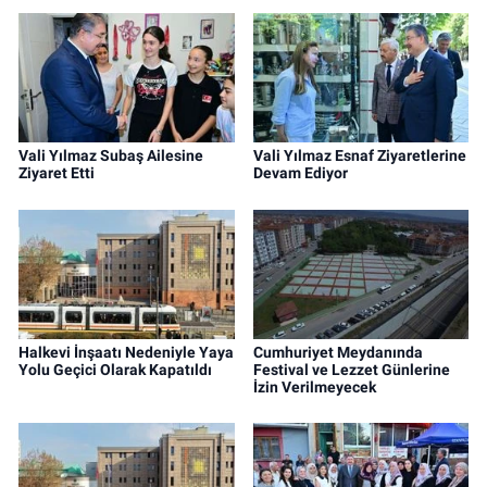
Vali Yılmaz Subaş Ailesine
Vali Yılmaz Esnaf Ziyaretlerine
Ziyaret Etti
Devam Ediyor
Halkevi İnşaatı Nedeniyle Yaya
Cumhuriyet Meydanında
Yolu Geçici Olarak Kapatıldı
Festival ve Lezzet Günlerine
İzin Verilmeyecek