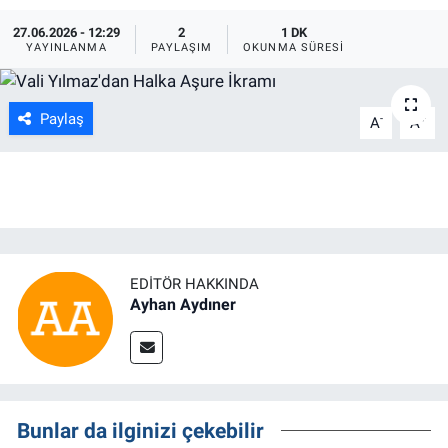
27.06.2026 - 12:29
2
1 DK
ASAYİŞ
YAYINLANMA
PAYLAŞIM
OKUNMA SÜRESI
Paylaş
-
+
A
A
EDITÖR HAKKINDA
Ayhan Aydıner
Bunlar da ilginizi çekebilir