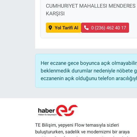
CUMHURIYET MAHALLESI MENDERES B
KARŞISI
Yol Tarifi Al
0 (236) 462 40 17
Her eczane gece boyunca açık olmayabilir, 
beklenmedik durumlar nedeniyle nöbete ge
eczanenin açık olduğunu telefon aracılığıyla 
TE Bilişim, yepyeni Flow temasıyla sizleri
buluştururken, sadelik ve modernizmi bir araya