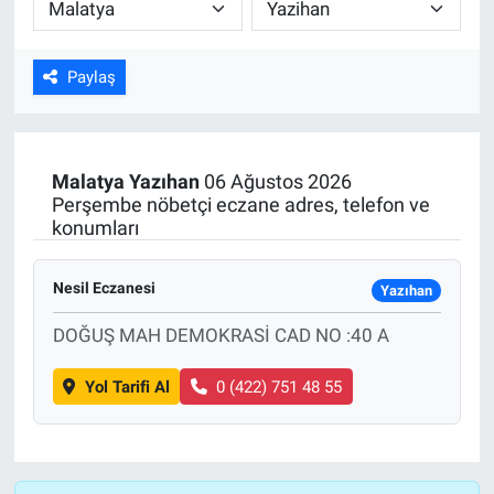
ASAYİŞ
Paylaş
Malatya
Yazıhan
06 Ağustos 2026
Perşembe nöbetçi eczane adres, telefon ve
konumları
Nesil Eczanesi
Yazıhan
DOĞUŞ MAH DEMOKRASİ CAD NO :40 A
Yol Tarifi Al
0 (422) 751 48 55