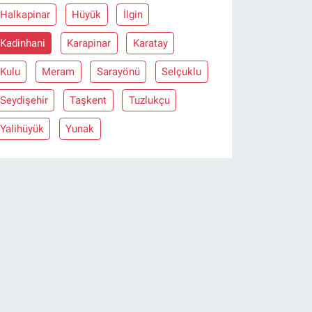
Halkapinar
Hüyük
İlgin
Kadinhani
Karapinar
Karatay
Kulu
Meram
Sarayönü
Selçuklu
Seydişehir
Taşkent
Tuzlukçu
Yalihüyük
Yunak