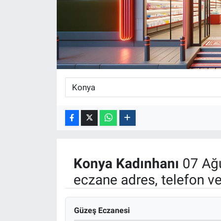
ASAYİŞ
Konya
Kadınhanı
07 Ağ
eczane adres, telefon v
Güzeş Eczanesi