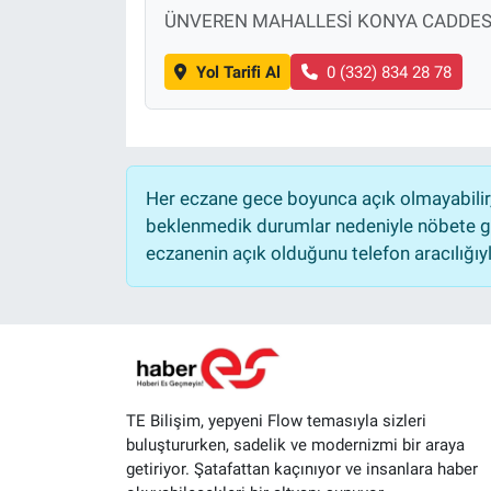
ÜNVEREN MAHALLESİ KONYA CADDES
Yol Tarifi Al
0 (332) 834 28 78
Her eczane gece boyunca açık olmayabilir, 
beklenmedik durumlar nedeniyle nöbete ge
eczanenin açık olduğunu telefon aracılığıyla 
TE Bilişim, yepyeni Flow temasıyla sizleri
buluştururken, sadelik ve modernizmi bir araya
getiriyor. Şatafattan kaçınıyor ve insanlara haber