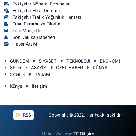
Eskişehir Nöbetçi Eczaneler
Eskişehir Hava Durumu
Eskişehir Trafik Yoğunluk Haritası
Puan Durumu ve Fikstür
Tüm Manşetler
Son Dakika Haberleri
Haber Arşivi
GÜNDEM
SİYASET
TEKNOLOJİ
EKONOMİ
SPOR
ASAYİŞ
ÖZEL HABER
DÜNYA
SAĞLIK
YAŞAM
Künye
İletişim
RSS
Copyright © 2022. Her hakkı saklıdır.
Haber Yazılımı:
TE Bilişim