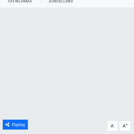
YAYINLANMA
GÜNCELLEME
ASAYİŞ
Paylaş
-
+
A
A