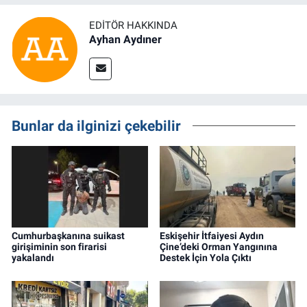
EDITÖR HAKKINDA
Ayhan Aydıner
Bunlar da ilginizi çekebilir
Cumhurbaşkanına suikast
Eskişehir İtfaiyesi Aydın
girişiminin son firarisi
Çine’deki Orman Yangınına
yakalandı
Destek İçin Yola Çıktı