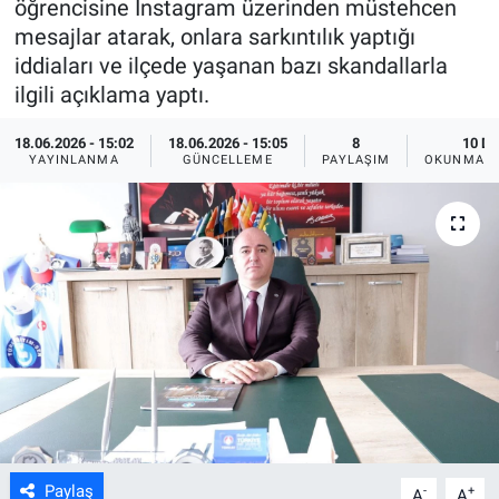
öğrencisine Instagram üzerinden müstehcen
mesajlar atarak, onlara sarkıntılık yaptığı
ASAYİŞ
iddiaları ve ilçede yaşanan bazı skandallarla
ilgili açıklama yaptı.
18.06.2026 - 15:02
18.06.2026 - 15:05
8
10 D
YAYINLANMA
GÜNCELLEME
PAYLAŞIM
OKUNMA S
Paylaş
-
+
A
A