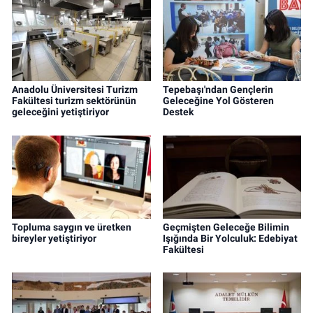
Anadolu Üniversitesi Turizm
Tepebaşı'ndan Gençlerin
Fakültesi turizm sektörünün
Geleceğine Yol Gösteren
geleceğini yetiştiriyor
Destek
Topluma saygın ve üretken
Geçmişten Geleceğe Bilimin
bireyler yetiştiriyor
Işığında Bir Yolculuk: Edebiyat
Fakültesi