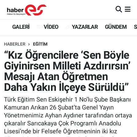
GALERİ
Eskişehir Nöbetçi Eczaneler
GALERİ
VİDEO
YAZARLAR
GÜNDEM
S
VİDEO
Eskişehir Hava Durumu
HABERLER
EĞİTİM
“Kız Öğrencilere ‘Sen Böyle
YAZARLAR
Eskişehir Trafik Yoğunluk Haritası
Giyinirsen Milleti Azdırırsın’
GÜNDEM
Süper Lig Puan Durumu ve Fikstür
Mesajı Atan Öğretmen
Daha Yakın İlçeye Sürüldü”
SİYASET
Tüm Manşetler
Türk Eğitim Sen Eskişehir 1 No’lu Şube Başkanı
TEKNOLOJİ
Son Dakika Haberleri
Kamuran Arıkan 26 Şubat’ta Genel Yayın
Yönetmenimiz Ayhan Aydıner tarafından ortaya
EKONOMİ
Haber Arşivi
çıkaralır Sarıcakaya Çok Programlı Anadolu
Lisesi’nde bir Felsefe Öğretmeninin iki kız
SPOR