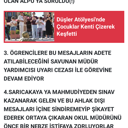
OLAN ALPU YA SÜRÜLDÜ(!)
Düşler Atölyesi'nde
Çocuklar Kenti Çizerek
Keşfetti
3. ÖGRENCİLERE BU MESAJLARIN ADETE
ATILABİLECEĞİNİ SAVUNAN MÜDÜR
YARDIMCISI UYARI CEZASI İLE GÖREVİNE
DEVAM EDİYOR
4.SARICAKAYA YA MAHMUDİYEDEN SINAV
KAZANARAK GELEN VE BU AHLAK DIŞI
MESAJLARI İÇİNE SİNDİREMEYİP ŞİKAYET
EDEREK ORTAYA ÇIKARAN OKUL MÜDÜRÜNÜ
ÖNCE BİR NEBZE İSTİFAYA ZORLUYORLAR