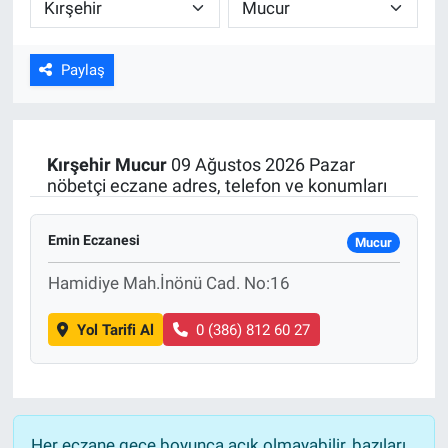
ASAYİŞ
Paylaş
Kırşehir
Mucur
09 Ağustos 2026 Pazar
nöbetçi eczane adres, telefon ve konumları
Emin Eczanesi
Mucur
Hamidiye Mah.İnönü Cad. No:16
Yol Tarifi Al
0 (386) 812 60 27
Her eczane gece boyunca açık olmayabilir, bazıları