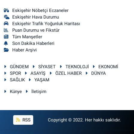
Eskişehir Nöbetçi Eczaneler
Eskişehir Hava Durumu
Eskişehir Trafik Yoğunluk Haritası
Puan Durumu ve Fikstür
Tüm Manşetler
Son Dakika Haberleri
Haber Arşivi
GÜNDEM
SİYASET
TEKNOLOJİ
EKONOMİ
SPOR
ASAYİŞ
ÖZEL HABER
DÜNYA
SAĞLIK
YAŞAM
Künye
İletişim
RSS
Copyright © 2022. Her hakkı saklıdır.