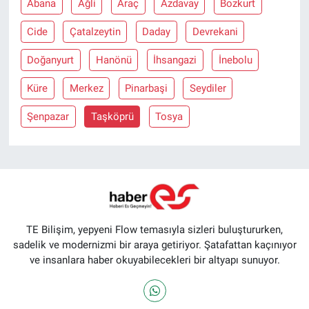
Abana
Ağli
Araç
Azdavay
Bozkurt
Cide
Çatalzeytin
Daday
Devrekani
Doğanyurt
Hanönü
İhsangazi
İnebolu
Küre
Merkez
Pinarbaşi
Seydiler
Şenpazar
Taşköprü
Tosya
TE Bilişim, yepyeni Flow temasıyla sizleri buluştururken,
sadelik ve modernizmi bir araya getiriyor. Şatafattan kaçınıyor
ve insanlara haber okuyabilecekleri bir altyapı sunuyor.