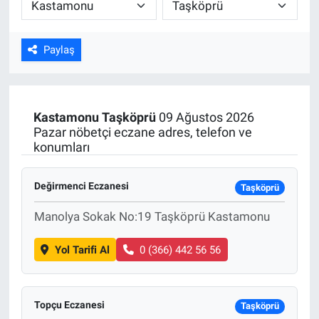
ASAYİŞ
Paylaş
Kastamonu
Taşköprü
09 Ağustos 2026
Pazar nöbetçi eczane adres, telefon ve
konumları
Değirmenci Eczanesi
Taşköprü
Manolya Sokak No:19 Taşköprü Kastamonu
Yol Tarifi Al
0 (366) 442 56 56
Topçu Eczanesi
Taşköprü