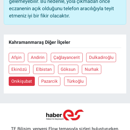
gelemeyebilir. Bu nedenle, yola çıkmadan önce
eczanenin açık olduğunu telefon aracılığıyla teyit
etmeniz iyi bir fikir olacaktır.
Kahramanmaraş Diğer İlçeler
Afşin
Andirin
Çağlayancerit
Dulkadiroğlu
Ekinözü
Elbistan
Göksun
Nurhak
Onikişubat
Pazarcik
Türkoğlu
TE Bilişim, yepyeni Flow temasıyla sizleri buluştururken,