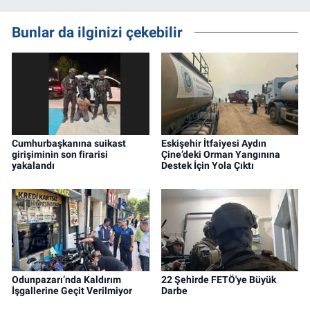
Bunlar da ilginizi çekebilir
Cumhurbaşkanına suikast
Eskişehir İtfaiyesi Aydın
girişiminin son firarisi
Çine’deki Orman Yangınına
yakalandı
Destek İçin Yola Çıktı
Odunpazarı’nda Kaldırım
22 Şehirde FETÖ'ye Büyük
İşgallerine Geçit Verilmiyor
Darbe