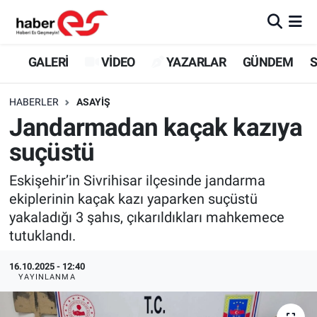
GALERİ
Eskişehir Nöbetçi Eczaneler
GALERİ
VİDEO
YAZARLAR
GÜNDEM
S
VİDEO
Eskişehir Hava Durumu
HABERLER
ASAYİŞ
Jandarmadan kaçak kazıya
YAZARLAR
Eskişehir Trafik Yoğunluk Haritası
suçüstü
GÜNDEM
Süper Lig Puan Durumu ve Fikstür
Eskişehir’in Sivrihisar ilçesinde jandarma
ekiplerinin kaçak kazı yaparken suçüstü
SİYASET
Tüm Manşetler
yakaladığı 3 şahıs, çıkarıldıkları mahkemece
tutuklandı.
TEKNOLOJİ
Son Dakika Haberleri
16.10.2025 - 12:40
EKONOMİ
Haber Arşivi
YAYINLANMA
SPOR