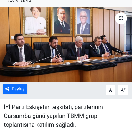
YAYINLANMA
ASAYİŞ
Paylaş
-
+
A
A
İYİ Parti Eskişehir teşkilatı, partilerinin
Çarşamba günü yapılan TBMM grup
toplantısına katılım sağladı.