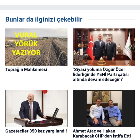
Bunlar da ilginizi çekebilir
Toprağın Mahkemesi
"Siyasi yoluma Özgür Özel
liderliğinde YENİ Parti çatısı
altında devam edeceğim"
Gazeteciler 350 kez yargılandı!
Ahmet Ataç ve Hakan
Karabacak CHP'den İstifa Etti