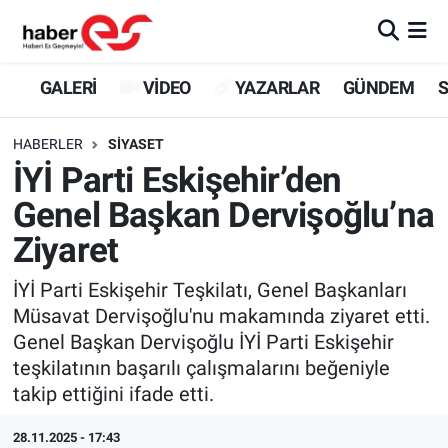
GALERİ
Eskişehir Nöbetçi Eczaneler
GALERİ
VİDEO
YAZARLAR
GÜNDEM
S
VİDEO
Eskişehir Hava Durumu
HABERLER
SİYASET
İYİ Parti Eskişehir’den
YAZARLAR
Eskişehir Trafik Yoğunluk Haritası
Genel Başkan Dervişoğlu’na
GÜNDEM
Süper Lig Puan Durumu ve Fikstür
Ziyaret
SİYASET
Tüm Manşetler
İYİ Parti Eskişehir Teşkilatı, Genel Başkanları
Müsavat Dervişoğlu'nu makamında ziyaret etti.
TEKNOLOJİ
Son Dakika Haberleri
Genel Başkan Dervişoğlu İYİ Parti Eskişehir
teşkilatının başarılı çalışmalarını beğeniyle
EKONOMİ
Haber Arşivi
takip ettiğini ifade etti.
SPOR
28.11.2025 - 17:43