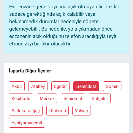
Her eczane gece boyunca açık olmayabilir, bazıları
sadece gerektiğinde açık kalabilir veya
beklenmedik durumlar nedeniyle nöbete
gelemeyebilir. Bu nedenle, yola çıkmadan önce
eczanenin açık olduğunu telefon aracılığıyla teyit
etmeniz iyi bir fikir olacaktır.
İsparta Diğer İlçeler
Aksu
Atabey
Eğirdir
Gelendost
Gönen
Keçiborlu
Merkez
Senirkent
Sütçüler
Şarkikaraağaç
Uluborlu
Yalvaç
Yenişarbademli