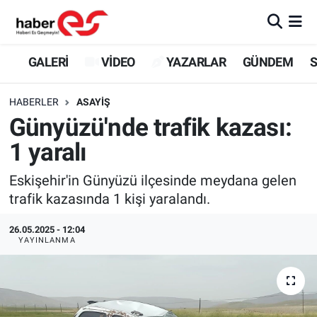
GALERİ
Eskişehir Nöbetçi Eczaneler
GALERİ
VİDEO
YAZARLAR
GÜNDEM
S
VİDEO
Eskişehir Hava Durumu
HABERLER
ASAYİŞ
Günyüzü'nde trafik kazası:
YAZARLAR
Eskişehir Trafik Yoğunluk Haritası
1 yaralı
GÜNDEM
Süper Lig Puan Durumu ve Fikstür
Eskişehir'in Günyüzü ilçesinde meydana gelen
trafik kazasında 1 kişi yaralandı.
SİYASET
Tüm Manşetler
26.05.2025 - 12:04
TEKNOLOJİ
Son Dakika Haberleri
YAYINLANMA
EKONOMİ
Haber Arşivi
SPOR