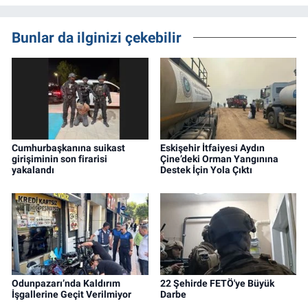
Bunlar da ilginizi çekebilir
Cumhurbaşkanına suikast
Eskişehir İtfaiyesi Aydın
girişiminin son firarisi
Çine’deki Orman Yangınına
yakalandı
Destek İçin Yola Çıktı
Odunpazarı’nda Kaldırım
22 Şehirde FETÖ'ye Büyük
İşgallerine Geçit Verilmiyor
Darbe