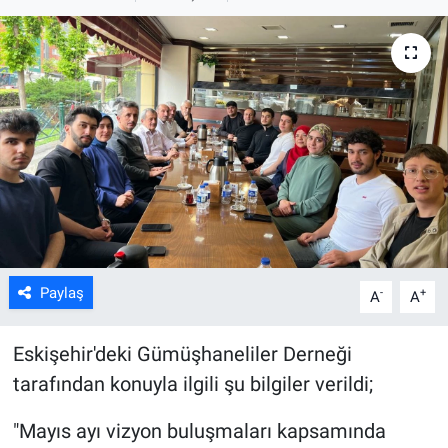
ASAYİŞ
Paylaş
-
+
A
A
Eskişehir'deki Gümüşhaneliler Derneği
tarafından konuyla ilgili şu bilgiler verildi;
"Mayıs ayı vizyon buluşmaları kapsamında