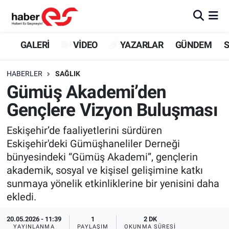
GALERİ
Eskişehir Nöbetçi Eczaneler
GALERİ
VİDEO
YAZARLAR
GÜNDEM
S
VİDEO
Eskişehir Hava Durumu
HABERLER
SAĞLIK
Gümüş Akademi’den
YAZARLAR
Eskişehir Trafik Yoğunluk Haritası
Gençlere Vizyon Buluşması
GÜNDEM
Süper Lig Puan Durumu ve Fikstür
Eskişehir’de faaliyetlerini sürdüren
Eskişehir'deki Gümüşhaneliler Derneği
SİYASET
Tüm Manşetler
bünyesindeki “Gümüş Akademi”, gençlerin
akademik, sosyal ve kişisel gelişimine katkı
TEKNOLOJİ
Son Dakika Haberleri
sunmaya yönelik etkinliklerine bir yenisini daha
EKONOMİ
Haber Arşivi
ekledi.
20.05.2026 - 11:39
1
2 DK
SPOR
YAYINLANMA
PAYLAŞIM
OKUNMA SÜRESI