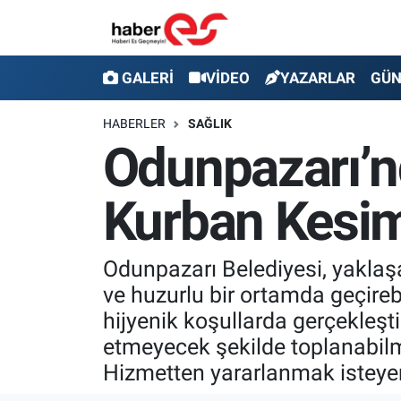
GALERİ
Eskişehir Nöbetçi Eczaneler
GALERİ
VİDEO
YAZARLAR
GÜ
VİDEO
Eskişehir Hava Durumu
HABERLER
SAĞLIK
Odunpazarı’n
YAZARLAR
Eskişehir Trafik Yoğunluk Haritası
Kurban Kesim
GÜNDEM
Süper Lig Puan Durumu ve Fikstür
SİYASET
Tüm Manşetler
Odunpazarı Belediyesi, yaklaş
ve huzurlu bir ortamda geçireb
TEKNOLOJİ
Son Dakika Haberleri
hijyenik koşullarda gerçekleştir
EKONOMİ
Haber Arşivi
etmeyecek şekilde toplanabilm
Hizmetten yararlanmak isteyen
SPOR