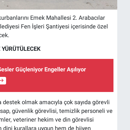
urbanlarını Emek Mahallesi 2. Arabacılar
iyesi Fen İşleri Şantiyesi içerisinde özel
cek.
 YÜRÜTÜLECEK
esler Güçleniyor Engeller Aşılıyor
 destek olmak amacıyla çok sayıda görevli
ap, güvenlik görevlisi, temizlik personeli ve
mler, veteriner hekim ve din görevlisi
 dini kurallara uygun hem de hijyen