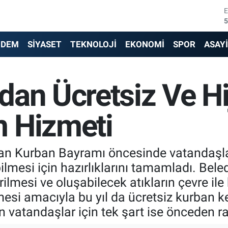
5
6
NDEM
SİYASET
TEKNOLOJİ
EKONOMİ
SPOR
ASAY
6
1
dan Ücretsiz Ve Hi
6
 Hizmeti
4
an Kurban Bayramı öncesinde vatandaşlar
ilmesi için hazırlıklarını tamamladı. Bele
ilmesi ve oluşabilecek atıkların çevre ile 
esi amacıyla bu yıl da ücretsiz kurban 
 vatandaşlar için tek şart ise önceden 