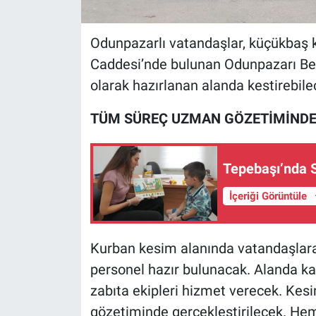
Odunpazarlı vatandaşlar, küçükbaş k
Caddesi’nde bulunan Odunpazarı Beled
olarak hazırlanan alanda kestirebile
TÜM SÜREÇ UZMAN GÖZETİMİNDE
Tepebaşı’nda S
İçeriği Görüntüle
Kurban kesim alanında vatandaşlara
personel hazır bulunacak. Alanda kas
zabıta ekipleri hizmet verecek. Kesi
gözetiminde gerçekleştirilecek. Hem