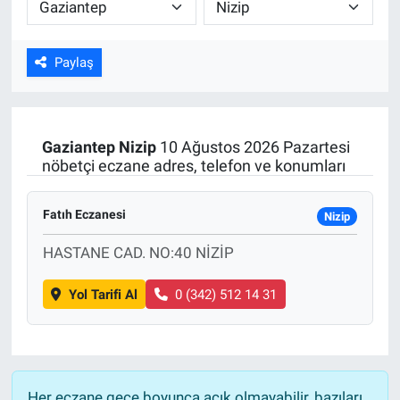
ASAYİŞ
Paylaş
Gaziantep
Nizip
10 Ağustos 2026 Pazartesi
nöbetçi eczane adres, telefon ve konumları
Fatıh Eczanesi
Nizip
HASTANE CAD. NO:40 NİZİP
Yol Tarifi Al
0 (342) 512 14 31
Her eczane gece boyunca açık olmayabilir, bazıları