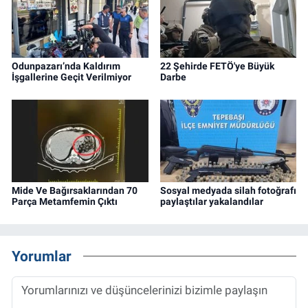
Odunpazarı’nda Kaldırım
22 Şehirde FETÖ'ye Büyük
İşgallerine Geçit Verilmiyor
Darbe
Mide Ve Bağırsaklarından 70
Sosyal medyada silah fotoğrafı
Parça Metamfemin Çıktı
paylaştılar yakalandılar
Yorumlar