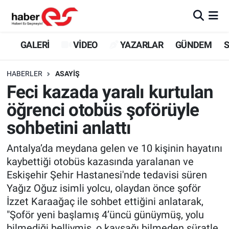
GALERİ
Eskişehir Nöbetçi Eczaneler
GALERİ
VİDEO
YAZARLAR
GÜNDEM
S
VİDEO
Eskişehir Hava Durumu
HABERLER
ASAYİŞ
Feci kazada yaralı kurtulan
YAZARLAR
Eskişehir Trafik Yoğunluk Haritası
öğrenci otobüs şoförüyle
GÜNDEM
Süper Lig Puan Durumu ve Fikstür
sohbetini anlattı
SİYASET
Tüm Manşetler
Antalya’da meydana gelen ve 10 kişinin hayatını
kaybettiği otobüs kazasında yaralanan ve
TEKNOLOJİ
Son Dakika Haberleri
Eskişehir Şehir Hastanesi'nde tedavisi süren
Yağız Oğuz isimli yolcu, olaydan önce şoför
EKONOMİ
Haber Arşivi
İzzet Karaağaç ile sohbet ettiğini anlatarak,
"Şoför yeni başlamış 4’üncü günüymüş, yolu
SPOR
bilmediği belliymiş, o kavşağı bilmeden süratle