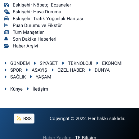
Eskişehir Nöbetçi Eczaneler
Eskişehir Hava Durumu
Eskişehir Trafik Yoğunluk Haritası
Puan Durumu ve Fikstür
Tüm Manşetler
Son Dakika Haberleri
Haber Arşivi
GÜNDEM
SİYASET
TEKNOLOJİ
EKONOMİ
SPOR
ASAYİŞ
ÖZEL HABER
DÜNYA
SAĞLIK
YAŞAM
Künye
İletişim
RSS
Copyright © 2022. Her hakkı saklıdır.
Haber Yazılımı:
TE Bilişim