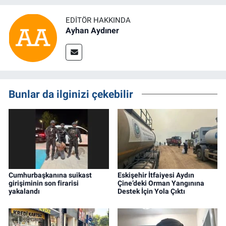
EDITÖR HAKKINDA
Ayhan Aydıner
Bunlar da ilginizi çekebilir
Cumhurbaşkanına suikast
Eskişehir İtfaiyesi Aydın
girişiminin son firarisi
Çine’deki Orman Yangınına
yakalandı
Destek İçin Yola Çıktı