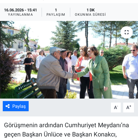
16.06.2026 - 15:41
1
1 DK
ASAYİŞ
YAYINLANMA
PAYLAŞIM
OKUNMA SÜRESI
Paylaş
-
+
A
A
Görüşmenin ardından Cumhuriyet Meydanı’na
geçen Başkan Ünlüce ve Başkan Konakcı,