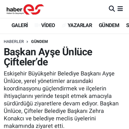
GALERİ
Eskişehir Nöbetçi Eczaneler
GALERİ
VİDEO
YAZARLAR
GÜNDEM
S
VİDEO
Eskişehir Hava Durumu
HABERLER
GÜNDEM
Başkan Ayşe Ünlüce
YAZARLAR
Eskişehir Trafik Yoğunluk Haritası
Çifteler’de
GÜNDEM
Süper Lig Puan Durumu ve Fikstür
Eskişehir Büyükşehir Belediye Başkanı Ayşe
Ünlüce, yerel yönetimler arasındaki
SİYASET
Tüm Manşetler
koordinasyonu güçlendirmek ve ilçelerin
ihtiyaçlarını yerinde tespit etmek amacıyla
TEKNOLOJİ
Son Dakika Haberleri
sürdürdüğü ziyaretlere devam ediyor. Başkan
EKONOMİ
Haber Arşivi
Ünlüce, Çifteler Belediye Başkanı Zehra
Konakcı ve belediye meclis üyelerini
SPOR
makamında ziyaret etti.