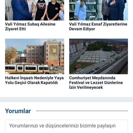
Vali Yılmaz Subaş Ailesine
Vali Yılmaz Esnaf Ziyaretlerine
Ziyaret Etti
Devam Ediyor
Halkevi İnşaatı Nedeniyle Yaya
Cumhuriyet Meydanında
Yolu Geçici Olarak Kapatıldı
Festival ve Lezzet Günlerine
İzin Verilmeyecek
Yorumlar