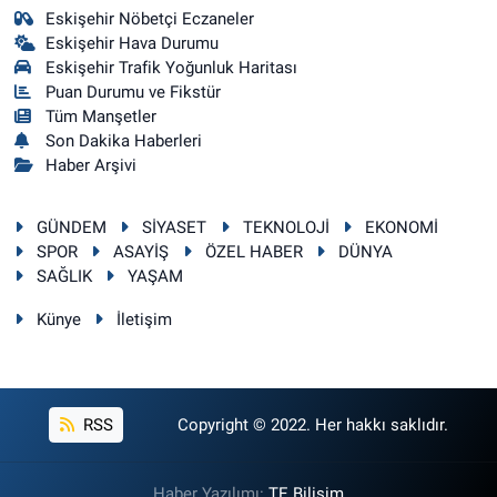
Eskişehir Nöbetçi Eczaneler
Eskişehir Hava Durumu
Eskişehir Trafik Yoğunluk Haritası
Puan Durumu ve Fikstür
Tüm Manşetler
Son Dakika Haberleri
Haber Arşivi
GÜNDEM
SİYASET
TEKNOLOJİ
EKONOMİ
SPOR
ASAYİŞ
ÖZEL HABER
DÜNYA
SAĞLIK
YAŞAM
Künye
İletişim
RSS
Copyright © 2022. Her hakkı saklıdır.
Haber Yazılımı:
TE Bilişim