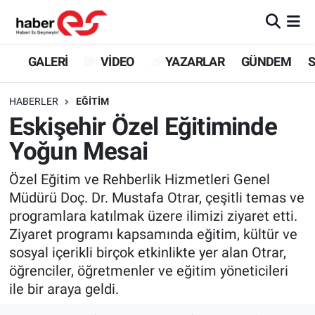
GALERİ
Eskişehir Nöbetçi Eczaneler
GALERİ
VİDEO
YAZARLAR
GÜNDEM
S
VİDEO
Eskişehir Hava Durumu
HABERLER
EĞİTİM
Eskişehir Özel Eğitiminde
YAZARLAR
Eskişehir Trafik Yoğunluk Haritası
Yoğun Mesai
GÜNDEM
Süper Lig Puan Durumu ve Fikstür
Özel Eğitim ve Rehberlik Hizmetleri Genel
Müdürü Doç. Dr. Mustafa Otrar, çeşitli temas ve
SİYASET
Tüm Manşetler
programlara katılmak üzere ilimizi ziyaret etti.
Ziyaret programı kapsamında eğitim, kültür ve
TEKNOLOJİ
Son Dakika Haberleri
sosyal içerikli birçok etkinlikte yer alan Otrar,
EKONOMİ
Haber Arşivi
öğrenciler, öğretmenler ve eğitim yöneticileri
ile bir araya geldi.
SPOR