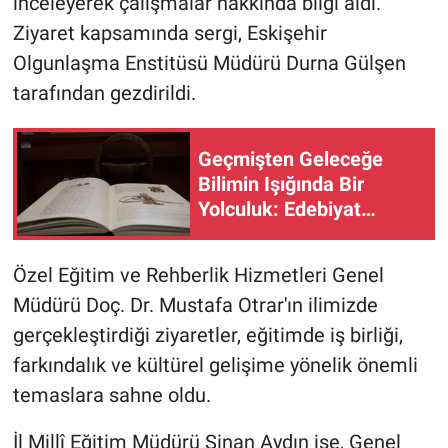
inceleyerek çalışmalar hakkında bilgi aldı.
Ziyaret kapsamında sergi, Eskişehir
Olgunlaşma Enstitüsü Müdürü Durna Gülşen
tarafından gezdirildi.
Geçmişten Geleceğe
Bilimin Işığında Bir
Yolculuk: Edebiyat
Fakültesi
Özel Eğitim ve Rehberlik Hizmetleri Genel
Müdürü Doç. Dr. Mustafa Otrar'ın ilimizde
gerçekleştirdiği ziyaretler, eğitimde iş birliği,
farkındalık ve kültürel gelişime yönelik önemli
temaslara sahne oldu.
İl Millî Eğitim Müdürü Sinan Aydın ise, Genel