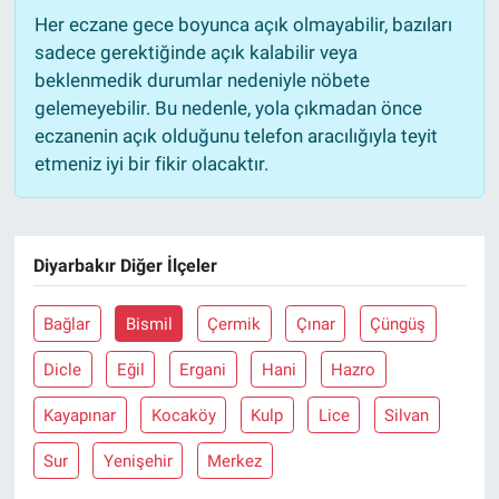
Her eczane gece boyunca açık olmayabilir, bazıları
sadece gerektiğinde açık kalabilir veya
beklenmedik durumlar nedeniyle nöbete
gelemeyebilir. Bu nedenle, yola çıkmadan önce
eczanenin açık olduğunu telefon aracılığıyla teyit
etmeniz iyi bir fikir olacaktır.
Diyarbakır Diğer İlçeler
Bağlar
Bismil
Çermik
Çınar
Çüngüş
Dicle
Eğil
Ergani
Hani
Hazro
Kayapınar
Kocaköy
Kulp
Lice
Silvan
Sur
Yenişehir
Merkez