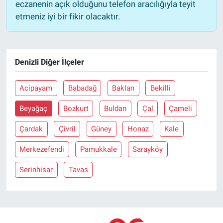
eczanenin açık olduğunu telefon aracılığıyla teyit
etmeniz iyi bir fikir olacaktır.
Denizli Diğer İlçeler
Acipayam
Babadağ
Baklan
Bekilli
Beyağaç
Bozkurt
Buldan
Çal
Çameli
Çardak
Çivril
Güney
Honaz
Kale
Merkezefendi
Pamukkale
Sarayköy
Serinhisar
Tavas