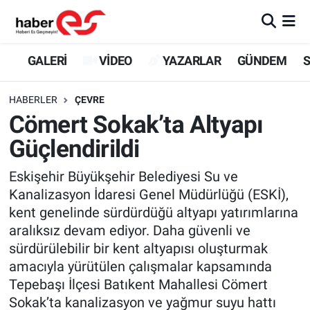
GALERİ
Eskişehir Nöbetçi Eczaneler
GALERİ
VİDEO
YAZARLAR
GÜNDEM
S
VİDEO
Eskişehir Hava Durumu
HABERLER
ÇEVRE
Cömert Sokak’ta Altyapı
YAZARLAR
Eskişehir Trafik Yoğunluk Haritası
Güçlendirildi
GÜNDEM
Süper Lig Puan Durumu ve Fikstür
Eskişehir Büyükşehir Belediyesi Su ve
Kanalizasyon İdaresi Genel Müdürlüğü (ESKİ),
SİYASET
Tüm Manşetler
kent genelinde sürdürdüğü altyapı yatırımlarına
aralıksız devam ediyor. Daha güvenli ve
TEKNOLOJİ
Son Dakika Haberleri
sürdürülebilir bir kent altyapısı oluşturmak
EKONOMİ
Haber Arşivi
amacıyla yürütülen çalışmalar kapsamında
Tepebaşı İlçesi Batıkent Mahallesi Cömert
SPOR
Sokak’ta kanalizasyon ve yağmur suyu hattı