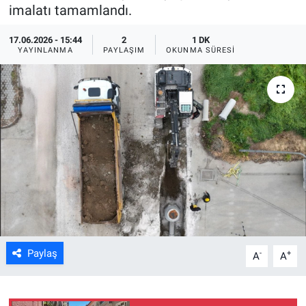
imalatı tamamlandı.
ASAYİŞ
17.06.2026 - 15:44
2
1 DK
YAYINLANMA
PAYLAŞIM
OKUNMA SÜRESI
Paylaş
-
+
A
A